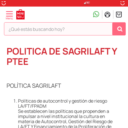
¿Qué estás buscando hoy?
TÉRMINOS MÁS BUSCADOS
POLITICA DE SAGRILAFT Y
1
.
peluche
PTEE
2
.
hello kitty
3
.
snoopy
POLÍTICA SAGRILAFT
4
.
ositos cariñositos
5
.
termo
Políticas de autocontrol y gestión de riesgo
6
.
disney
LA/FT/FPADM
Se establecen las políticas que propenden a
7
.
termos
impulsar a nivel institucional la cultura en
materia de Autocontrol, Gestión del Riesgo de
8
.
toy story
LA/FT Y Financiamiento de la Proliferación de