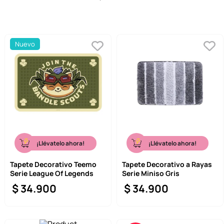
9
.
one piece
10
.
llaveros
Nuevo
¡Llévatelo ahora!
¡Llévatelo ahora!
Tapete Decorativo Teemo
Tapete Decorativo a Rayas
Serie League Of Legends
Serie Miniso Gris
$
34
.
900
$
34
.
900