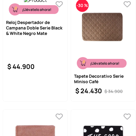
-
30 %
¡Llévatelo ahora!
Reloj Despertador de
Campana Doble Serie Black
& White Negro Mate
¡Llévatelo ahora!
$
44
.
900
Tapete Decorativo Serie
Miniso Café
$
24
.
430
$
34
.
900