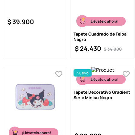
$
39
.
900
¡Llévatelo ahora!
Tapete Cuadrado de Felpa
Negro
$
24
.
430
$
34
.
900
Nuevo
¡Llévatelo ahora!
Tapete Decorativo Gradient
Serie Miniso Negra
¡Llévatelo ahora!