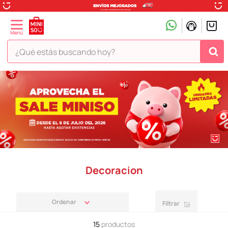
¿Qué estás buscando hoy?
TÉRMINOS MÁS BUSCADOS
1
.
peluche
2
.
hello kitty
3
.
snoopy
4
.
ositos cariñositos
Decoracion
5
.
termo
6
.
toy story
Filtrar
7
.
disney
8
.
termos
15
productos