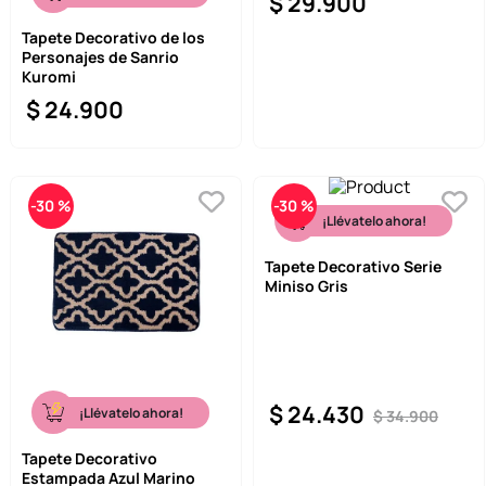
$
29
.
900
Tapete Decorativo de los
Personajes de Sanrio
Kuromi
$
24
.
900
-
30 %
-
30 %
¡Llévatelo ahora!
Tapete Decorativo Serie
Miniso Gris
$
24
.
430
¡Llévatelo ahora!
$
34
.
900
Tapete Decorativo
Estampada Azul Marino