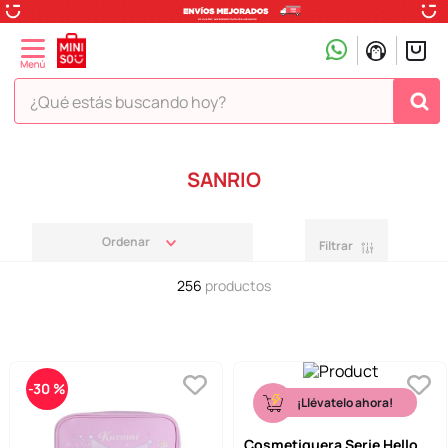
¿Qué estás buscando hoy?
TÉRMINOS MÁS BUSCADOS
SANRIO
1
.
peluche
2
.
hello kitty
Filtrar
3
.
snoopy
256
productos
4
.
ositos cariñositos
5
.
termo
6
.
toy story
-
30 %
7
.
disney
¡Llévatelo ahora!
8
.
termos
Cosmetiquera Serie Hello