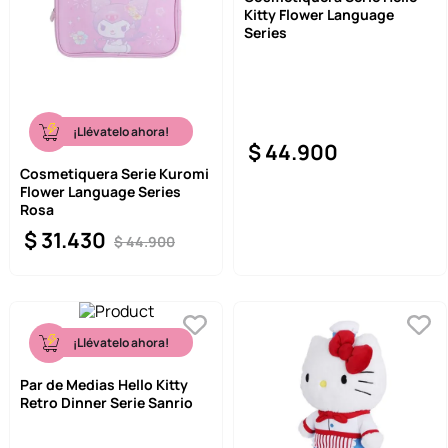
Kitty Flower Language
9
.
one piece
Series
10
.
llaveros
¡Llévatelo ahora!
$
44
.
900
Cosmetiquera Serie Kuromi
Flower Language Series
Rosa
$
31
.
430
$
44
.
900
¡Llévatelo ahora!
Par de Medias Hello Kitty
Retro Dinner Serie Sanrio