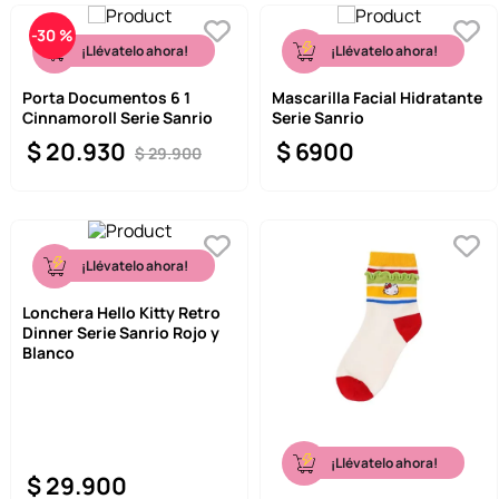
-
30 %
¡Llévatelo ahora!
¡Llévatelo ahora!
Porta Documentos 6 1
Mascarilla Facial Hidratante
Cinnamoroll Serie Sanrio
Serie Sanrio
$
20
.
930
$
6900
$
29
.
900
¡Llévatelo ahora!
Lonchera Hello Kitty Retro
Dinner Serie Sanrio Rojo y
Blanco
¡Llévatelo ahora!
$
29
.
900