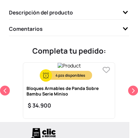
9
.
one piece
Descripción del producto
10
.
league of legends
Comentarios
Completa tu pedido:
4
Bloques Armables de Panda Sobre
Bambu Serie Miniso
$
34
.
900