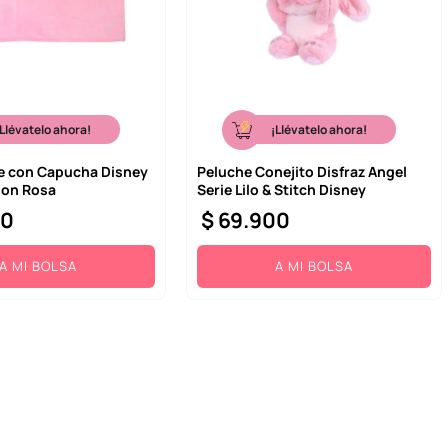
¡Llévatelo ahora!
¡Llévatelo ahora!
e con Capucha Disney
Peluche Conejito Disfraz Angel
ion Rosa
Serie Lilo & Stitch Disney
00
$
69
.
900
A MI BOLSA
A MI BOLSA