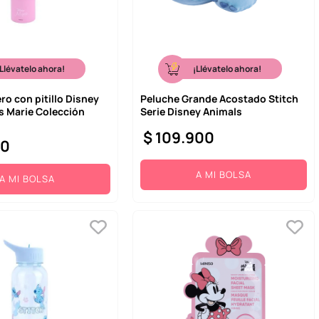
¡Llévatelo ahora!
¡Llévatelo ahora!
ro con pitillo Disney
Peluche Grande Acostado Stitch
s Marie Colección
Serie Disney Animals
$
109
.
900
00
A MI BOLSA
A MI BOLSA