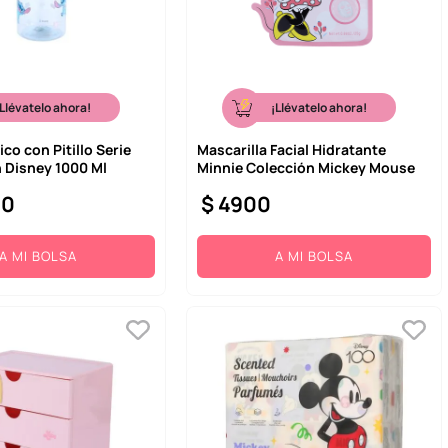
¡Llévatelo ahora!
¡Llévatelo ahora!
ico con Pitillo Serie
Mascarilla Facial Hidratante
ch Disney 1000 Ml
Minnie Colección Mickey Mouse
00
$
4900
A MI BOLSA
A MI BOLSA