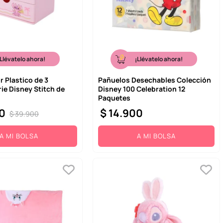
¡Llévatelo ahora!
¡Llévatelo ahora!
 Plastico de 3
Pañuelos Desechables Colección
ie Disney Stitch de
Disney 100 Celebration 12
Paquetes
0
$
14
.
900
$
39
.
900
A MI BOLSA
A MI BOLSA