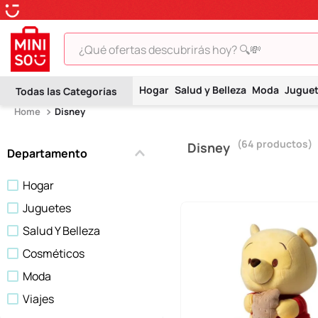
¿Qué ofertas descubrirás hoy? 🔍💸
TÉRMINOS MÁS BUSCADOS
Hogar
Salud y Belleza
Moda
Jugue
1
.
peluche
Disney
2
.
hello kitty
64
productos
Disney
3
.
snoopy
Departamento
4
.
ositos cariñositos
Hogar
5
.
termo
Juguetes
6
.
disney
Salud Y Belleza
7
.
toy story
Cosméticos
Moda
8
.
termos
Viajes
9
.
one piece