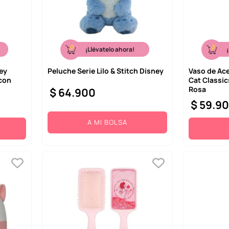
¡Llévatelo ahora!
ey
Peluche Serie Lilo & Stitch Disney
Vaso de Ace
con
Cat Classic
Rosa
$
64
.
900
$
59
.
9
A MI BOLSA