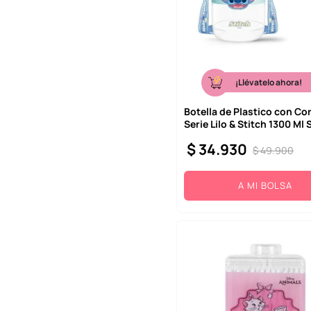
¡Llévatelo ahora!
Botella de Plastico con Co
Serie Lilo & Stitch 1300 Ml 
$
34
.
930
$
49
.
900
A MI BOLSA