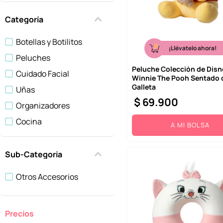
Papelería
10
.
league of legends
Bolsos Y Mochilas
Categoría
Botellas y Botilitos
¡Llévatelo ahora!
Peluches
Peluche Colección de Disn
Cuidado Facial
Winnie The Pooh Sentado 
Galleta
Uñas
$
69
.
900
Organizadores
Cocina
A MI BOLSA
Blind Box - Caja Sorpresa
Accesorios Para El Hogar
Sub-Categoría
Salud e Higiene
Otros Accesorios
Regalos
Mostrar 15 más