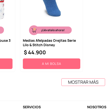
¡Llévatelo ahora!
ouse 3
Medias Afelpadas Orejitas Serie
Lilo & Stitch Disney
$
44
.
900
A MI BOLSA
MOSTRAR MÁS
SERVICIOS
NOSOTROS