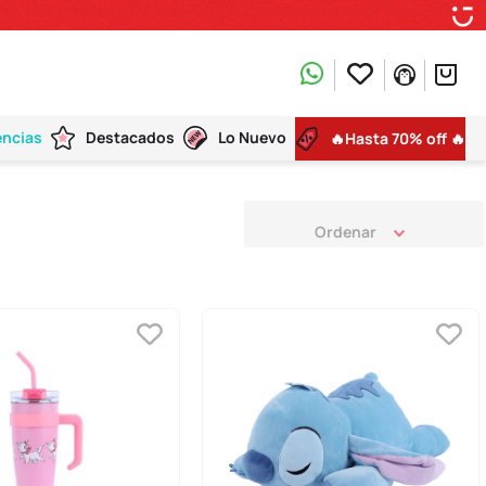
encias
Destacados
Lo Nuevo
🔥Hasta 70% off 🔥