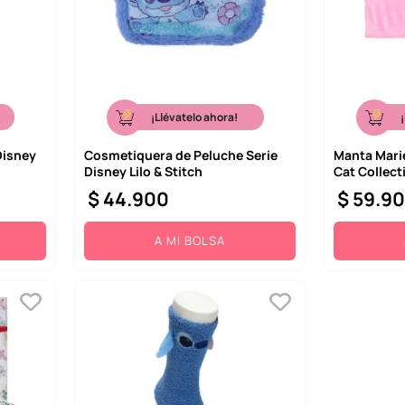
¡Llévatelo ahora!
Disney
Cosmetiquera de Peluche Serie
Manta Mari
Disney Lilo & Stitch
Cat Collect
$
44
.
900
$
59
.
9
A MI BOLSA