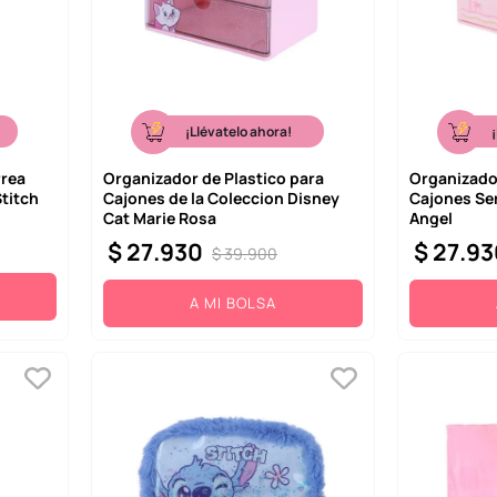
¡Llévatelo ahora!
rrea
Organizador de Plastico para
Organizador
Stitch
Cajones de la Coleccion Disney
Cajones Ser
Cat Marie Rosa
Angel
$
27
.
930
$
27
.
93
$
39
.
900
A MI BOLSA