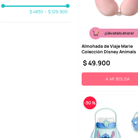
$ 4830
–
$ 129.900
¡Llévatelo ahora!
Almohada de Viaje Marie
Colección Disney Animals
$
49
.
900
A MI BOLSA
-
30 %