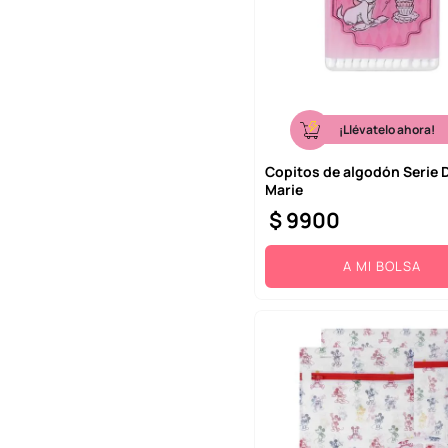
¡Llévatelo ahora!
Copitos de algodón Serie 
Marie
$
9900
A MI BOLSA