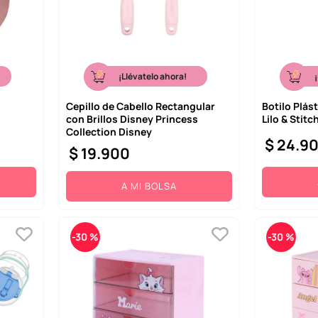
¡Llévatelo ahora!
Cepillo de Cabello Rectangular
Botilo Plást
con Brillos Disney Princess
Lilo & Stit
Collection Disney
$
24
.
9
$
19
.
900
A MI BOLSA
-
30 %
-
30 %