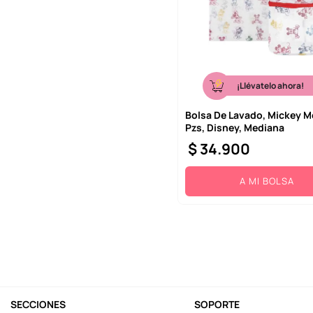
¡Llévatelo ahora!
Bolsa De Lavado, Mickey M
Pzs, Disney, Mediana
$
34
.
900
A MI BOLSA
SECCIONES
SOPORTE