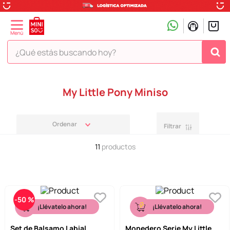
¿Qué estás buscando hoy?
TÉRMINOS MÁS BUSCADOS
My Little Pony Miniso
1
.
peluche
2
.
hello kitty
Filtrar
3
.
snoopy
11
productos
4
.
ositos cariñositos
5
.
termo
6
.
disney
-
50 %
7
.
termos
¡Llévatelo ahora!
¡Llévatelo ahora!
8
.
toy story
Set de Balsamo Labial
Monedero Serie My Little