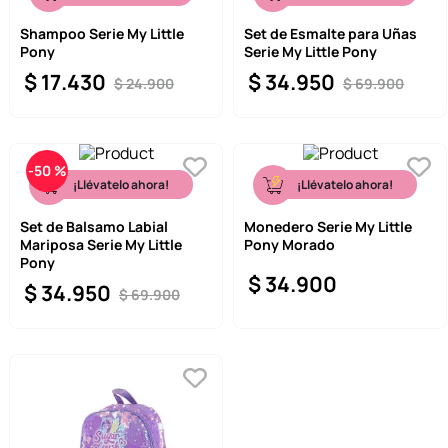
Shampoo Serie My Little
Set de Esmalte para Uñas
Pony
Serie My Little Pony
$
17
.
430
$
34
.
950
$
24
.
900
$
69
.
900
-
50 %
¡Llévatelo ahora!
¡Llévatelo ahora!
Set de Balsamo Labial
Monedero Serie My Little
Mariposa Serie My Little
Pony Morado
Pony
$
34
.
900
$
34
.
950
$
69
.
900