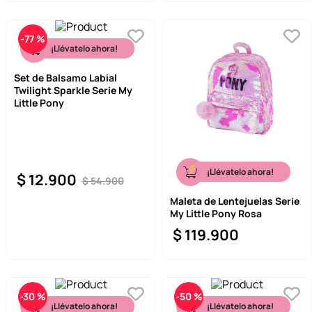
-
77 %
¡Llévatelo ahora!
Set de Balsamo Labial
Twilight Sparkle Serie My
Little Pony
¡Llévatelo ahora!
$
12
.
900
$
54
.
900
Maleta de Lentejuelas Serie
My Little Pony Rosa
$
119
.
900
-
30 %
-
50 %
¡Llévatelo ahora!
¡Llévatelo ahora!