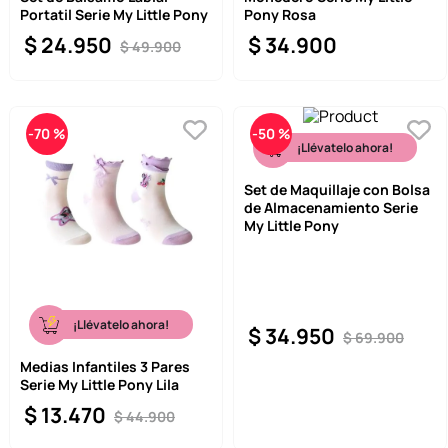
Portatil Serie My Little Pony
Pony Rosa
9
.
llaveros
$
24
.
950
$
34
.
900
$
49
.
900
10
.
one piece
-
70 %
-
50 %
¡Llévatelo ahora!
Set de Maquillaje con Bolsa
de Almacenamiento Serie
My Little Pony
¡Llévatelo ahora!
$
34
.
950
$
69
.
900
Medias Infantiles 3 Pares
Serie My Little Pony Lila
$
13
.
470
$
44
.
900