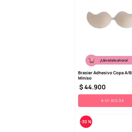
¡Llévatelo ahora!
Brasier Adhesivo Copa A/B
Miniso
$
44
.
900
A MI BOLSA
-
30 %