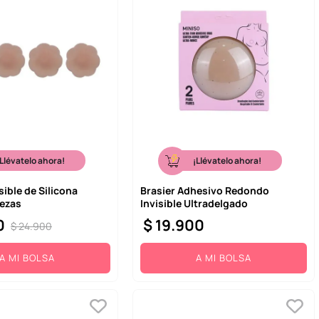
¡Llévatelo ahora!
¡Llévatelo ahora!
sible de Silicona
Brasier Adhesivo Redondo
iezas
Invisible Ultradelgado
0
$
19
.
900
$
24
.
900
A MI BOLSA
A MI BOLSA