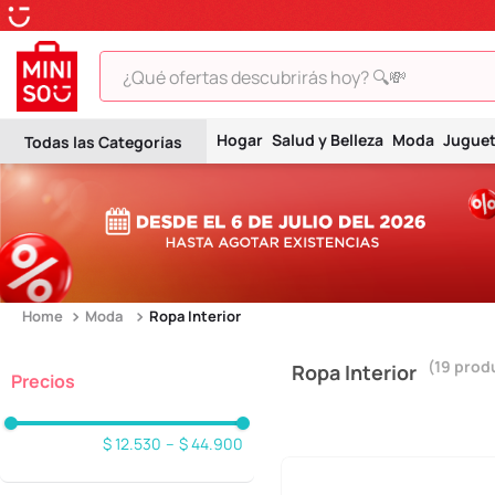
¿Qué ofertas descubrirás hoy? 🔍💸
TÉRMINOS MÁS BUSCADOS
Hogar
Salud y Belleza
Moda
Jugue
1
.
peluche
2
.
hello kitty
3
.
snoopy
4
.
ositos cariñositos
5
.
termo
Moda
Ropa Interior
6
.
toy story
19
prod
Ropa Interior
7
.
disney
8
.
termos
$ 12.530
–
$ 44.900
9
.
one piece