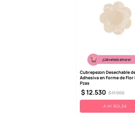
¡Llévatelo ahora!
Cubrepezon Desechable de
Adhesiva en Forme de Flor
Pzas
$
12
.
530
$
17
.
900
A MI BOLSA