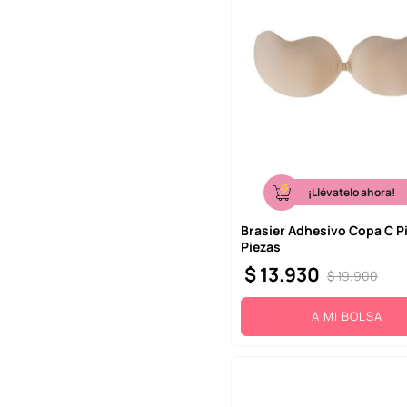
¡Llévatelo ahora!
Brasier Adhesivo Copa C Pi
Piezas
$
13
.
930
$
19
.
900
A MI BOLSA