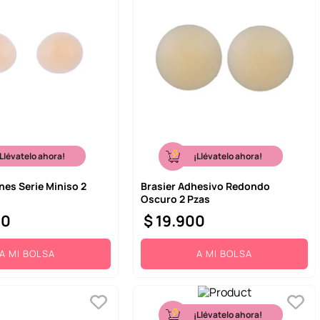
¡Llévatelo ahora!
¡Llévatelo ahora!
es Serie Miniso 2
Brasier Adhesivo Redondo
Oscuro 2 Pzas
00
$
19
.
900
A MI BOLSA
A MI BOLSA
¡Llévatelo ahora!