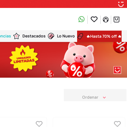
encias
Destacados
Lo Nuevo
🔥Hasta 70% off 🔥