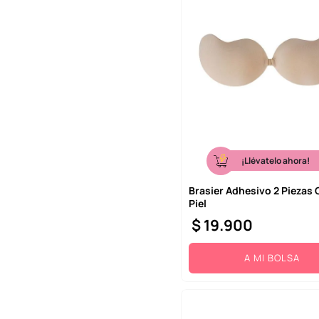
10
.
llaveros
¡Llévatelo ahora!
Brasier Adhesivo 2 Piezas 
Piel
$
19
.
900
A MI BOLSA