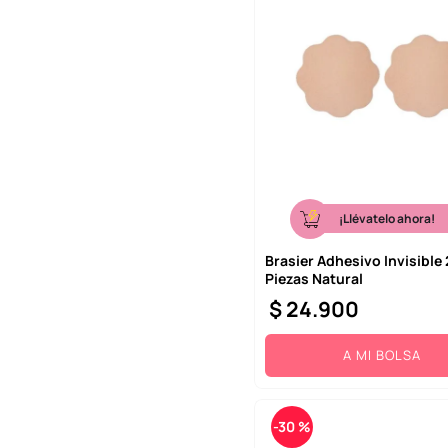
¡Llévatelo ahora!
Brasier Adhesivo Invisible 
Piezas Natural
$
24
.
900
A MI BOLSA
-
30 %