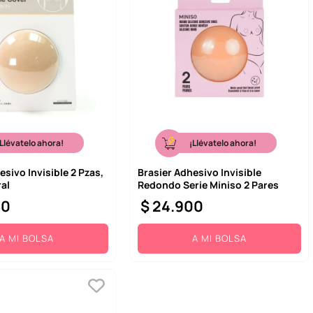
¡Llévatelo ahora!
¡Llévatelo ahora!
esivo Invisible 2 Pzas,
Brasier Adhesivo Invisible
al
Redondo Serie Miniso 2 Pares
00
$
24
.
900
A MI BOLSA
A MI BOLSA