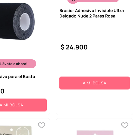
Brasier Adhesivo Invisible Ultra
Delgado Nude 2 Pares Rosa
$
24
.
900
¡Llévatelo ahora!
iva para el Busto
A MI BOLSA
00
A MI BOLSA