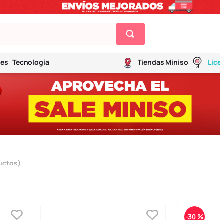
tes
Tecnología
Tiendas Miniso
Lic
uctos
-
30 %