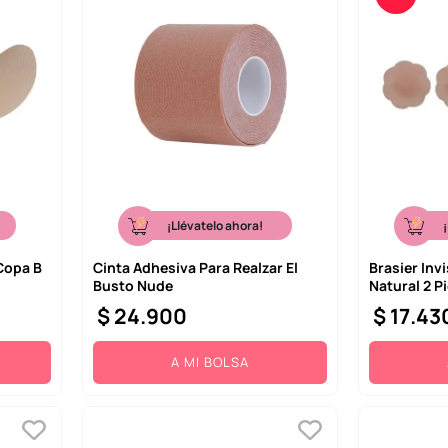
¡Llévatelo ahora!
Copa B
Cinta Adhesiva Para Realzar El
Brasier Invi
Busto Nude
Natural 2 P
$
24
.
900
$
17
.
43
A MI BOLSA