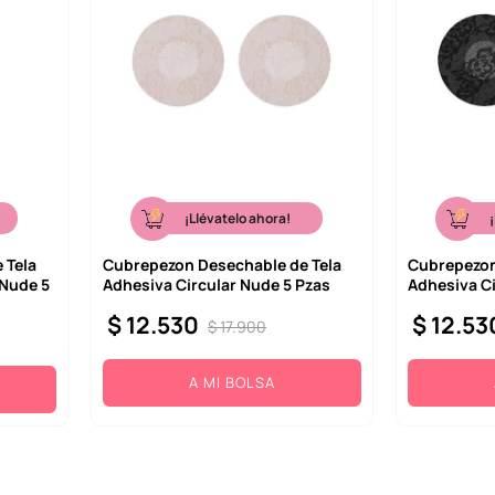
¡Llévatelo ahora!
 Tela
Cubrepezon Desechable de Tela
Cubrepezon
 Nude 5
Adhesiva Circular Nude 5 Pzas
Adhesiva Ci
$
12
.
530
$
12
.
53
$
17
.
900
A MI BOLSA