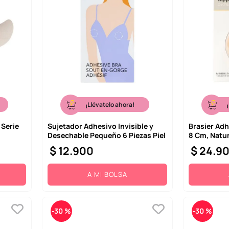
¡Llévatelo ahora!
 Serie
Sujetador Adhesivo Invisible y
Brasier Adh
Desechable Pequeño 6 Piezas Piel
8 Cm, Natur
$
12
.
900
$
24
.
9
A MI BOLSA
-
30 %
-
30 %