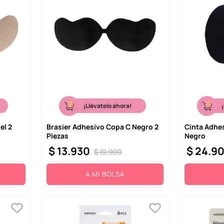
¡Llévatelo ahora!
el 2
Brasier Adhesivo Copa C Negro 2
Cinta Adhes
Piezas
Negro
$
13
.
930
$
24
.
9
$
19
.
900
A MI BOLSA