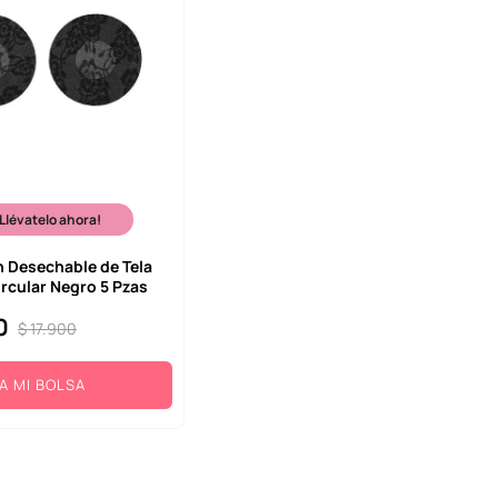
¡Llévatelo ahora!
 Desechable de Tela
rcular Negro 5 Pzas
0
$
17
.
900
A MI BOLSA