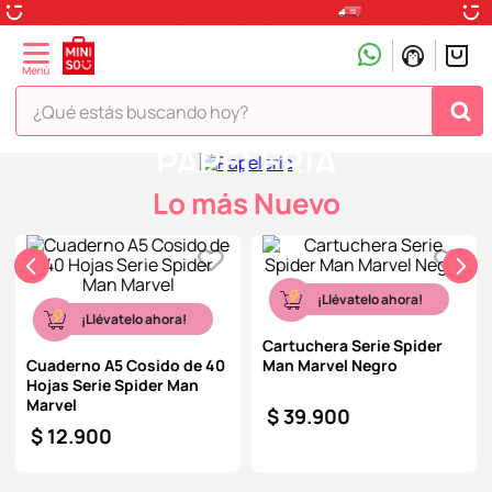
¿Qué estás buscando hoy?
PAPELERÍA
TÉRMINOS MÁS BUSCADOS
Lo más Nuevo
1
.
peluche
2
.
hello kitty
3
.
snoopy
¡Llévatelo ahora!
¡Llévatelo ahora!
4
.
ositos cariñositos
Cartuchera Serie Spider
5
.
termo
Cuaderno A5 Cosido de 40
Man Marvel Negro
Hojas Serie Spider Man
6
.
disney
Marvel
$
39
.
900
$
12
.
900
7
.
termos
8
.
toy story