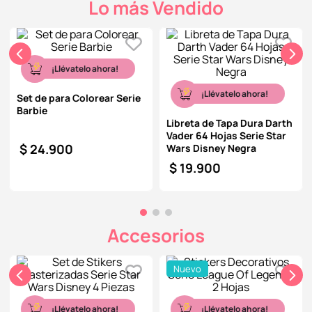
Lo más Vendido
9
.
llaveros
10
.
one piece
¡Llévatelo ahora!
¡Llévatelo ahora!
Set de para Colorear Serie
Barbie
Libreta de Tapa Dura Darth
Vader 64 Hojas Serie Star
$
24
.
900
Wars Disney Negra
$
19
.
900
Accesorios
Nuevo
¡Llévatelo ahora!
¡Llévatelo ahora!