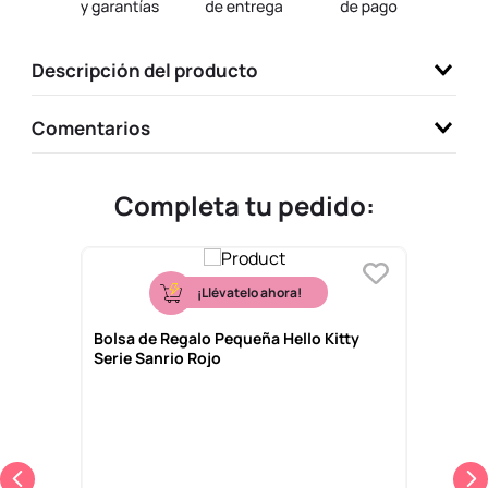
9
.
llaveros
10
.
one piece
Descripción del producto
Comentarios
Completa tu pedido:
¡Llévatelo ahora!
Bolsa de Regalo Pequeña Hello Kitty
Serie Sanrio Rojo