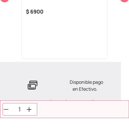
$
6900
Disponible pago
en Efectivo.
La ayuda que necesitas
en tus compras.
Todos tus pagos son
Seguros.