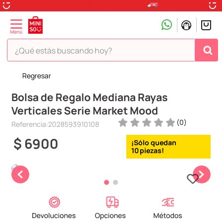
¿Qué estás buscando hoy?
Regresar
TÉRMINOS MÁS BUSCADOS
Bolsa de Regalo Mediana Rayas
1
.
peluche
Verticales Serie Market Mood
2
.
hello kitty
(
0
)
Referencia
:
2028593910108
3
.
snoopy
$
6900
4
.
ositos cariñositos
10
5
.
termo
6
.
disney
7
.
termos
8
.
toy story