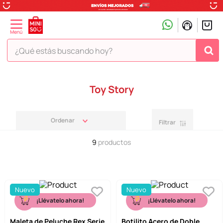
¿Qué estás buscando hoy?
TÉRMINOS MÁS BUSCADOS
Toy Story
1
.
peluche
2
.
hello kitty
Filtrar
3
.
snoopy
9
productos
4
.
ositos cariñositos
5
.
termo
6
.
disney
Nuevo
Nuevo
7
.
toy story
¡Llévatelo ahora!
¡Llévatelo ahora!
8
.
termos
Maleta de Peluche Rex Serie
Botilito Acero de Doble