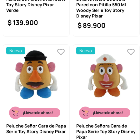
Toy Story Disney Pixar
Pared con Pitillo 550 Ml
9
.
one piece
Verde
Woody Serie Toy Story
Disney Pixar
10
.
league of legends
$
139
.
900
$
89
.
900
Nuevo
Nuevo
¡Llévatelo ahora!
¡Llévatelo ahora!
Peluche Señor Cara de Papa
Peluche Señora Cara de
Serie Toy Story Disney Pixar
Papa Serie Toy Story Disney
Pixar