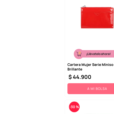
¡Llévatelo ahora!
Cartera Mujer Serie Miniso
Brillante
$
44
.
900
A MI BOLSA
-
30 %