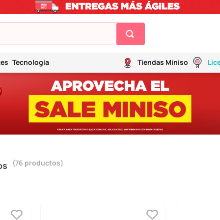
tes
Tecnología
Tiendas Miniso
Lic
76
productos
os