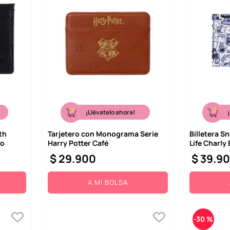
¡Llévatelo ahora!
th
Tarjetero con Monograma Serie
Billetera S
ro
Harry Potter Café
Life Charly
$
29
.
900
$
39
.
9
A MI BOLSA
-
30 %