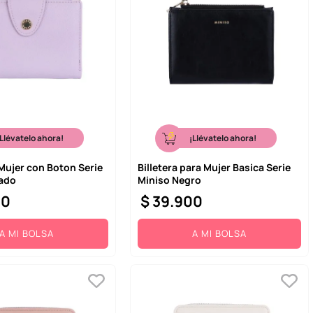
¡Llévatelo ahora!
¡Llévatelo ahora!
Mujer con Boton Serie
Billetera para Mujer Basica Serie
ado
Miniso Negro
00
$
39
.
900
A MI BOLSA
A MI BOLSA