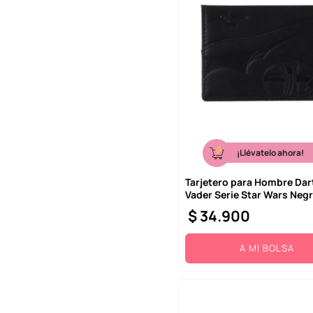
¡Llévatelo ahora!
Tarjetero para Hombre Dar
Vader Serie Star Wars Neg
$
34
.
900
A MI BOLSA