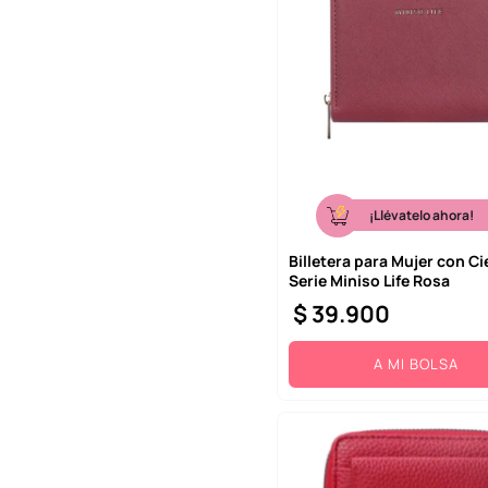
¡Llévatelo ahora!
Billetera para Mujer con Ci
Serie Miniso Life Rosa
$
39
.
900
A MI BOLSA