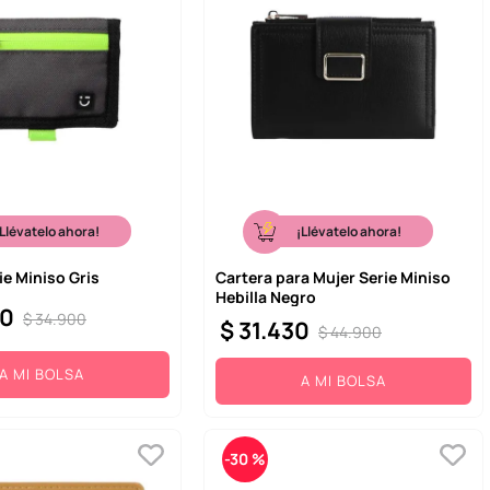
¡Llévatelo ahora!
¡Llévatelo ahora!
ie Miniso Gris
Cartera para Mujer Serie Miniso
Hebilla Negro
0
$
34
.
900
$
31
.
430
$
44
.
900
A MI BOLSA
A MI BOLSA
-
30 %