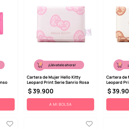
¡Llévatelo ahora!
Cartera de Mujer Hello Kitty
Cartera de 
enso
Leopard Print Serie Sanrio Rosa
Leopard Pri
$
39
.
900
$
39
.
9
A MI BOLSA