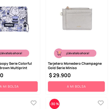
¡Llévatelo ahora!
¡Llévatelo ahora!
noopy Serie Colorful
Tarjetero Monedero Champagne
 Brown Multiprint
Gold Serie Miniso
00
$
29
.
900
A MI BOLSA
A MI BOLSA
-
30 %