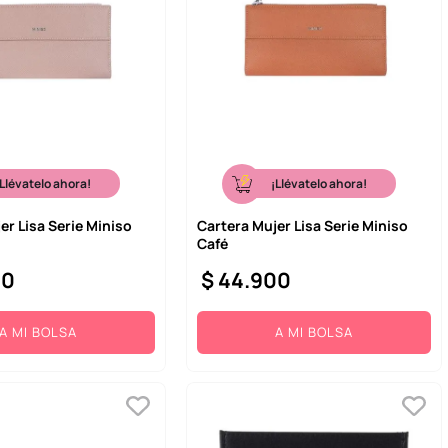
¡Llévatelo ahora!
¡Llévatelo ahora!
er Lisa Serie Miniso
Cartera Mujer Lisa Serie Miniso
Café
00
$
44
.
900
A MI BOLSA
A MI BOLSA