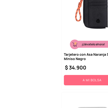
¡Llévatelo ahora!
Tarjetero con Asa Naranja 
Miniso Negro
$
34
.
900
A MI BOLSA