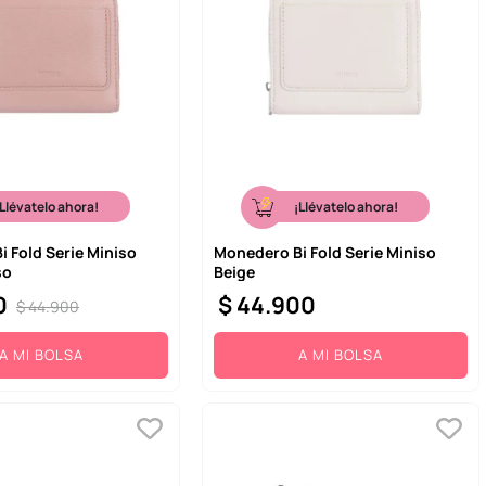
¡Llévatelo ahora!
¡Llévatelo ahora!
 Fold Serie Miniso
Monedero Bi Fold Serie Miniso
so
Beige
0
$
44
.
900
$
44
.
900
A MI BOLSA
A MI BOLSA