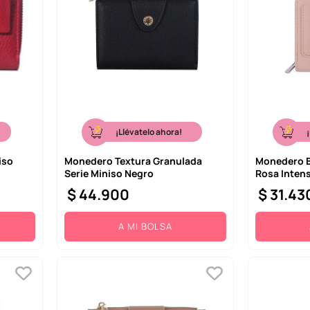
¡Llévatelo ahora!
iso
Monedero Textura Granulada
Monedero Bi
Serie Miniso Negro
Rosa Inten
$
44
.
900
$
31
.
43
A MI BOLSA