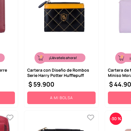
¡Llévatelo ahora!
erre
Cartera con Diseño de Rombos
Cartera de 
Serie Harry Potter Hufflepuff
Miniso Mor
$
59
.
900
$
44
.
9
A MI BOLSA
-
30 %