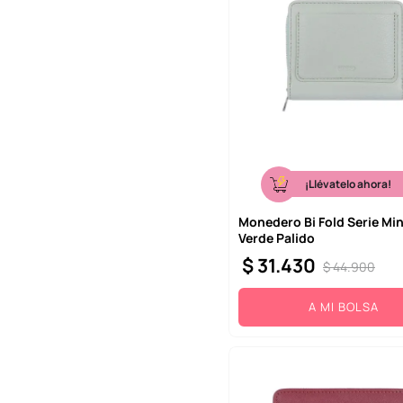
¡Llévatelo ahora!
Monedero Bi Fold Serie Mi
Verde Palido
$
31
.
430
$
44
.
900
A MI BOLSA