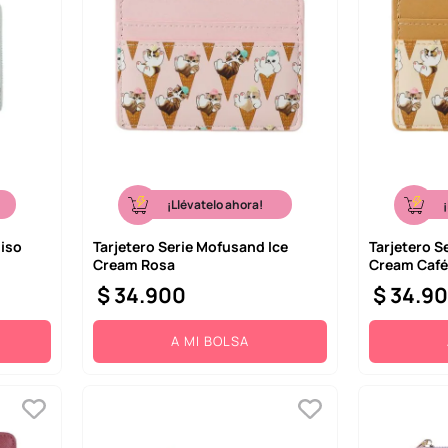
¡Llévatelo ahora!
niso
Tarjetero Serie Mofusand Ice
Tarjetero S
Cream Rosa
Cream Café
$
34
.
900
$
34
.
9
A MI BOLSA