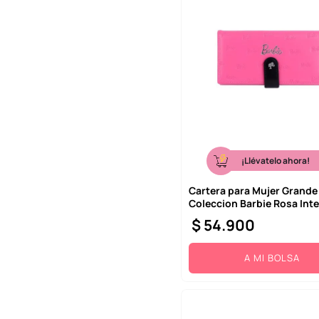
10
.
llaveros
¡Llévatelo ahora!
Cartera para Mujer Grande
Coleccion Barbie Rosa Int
$
54
.
900
A MI BOLSA