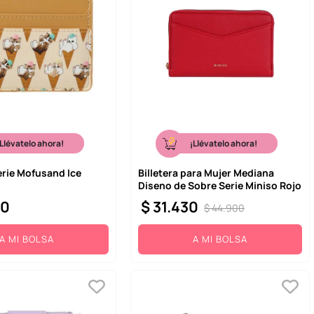
¡Llévatelo ahora!
¡Llévatelo ahora!
erie Mofusand Ice
Billetera para Mujer Mediana
Diseno de Sobre Serie Miniso Rojo
00
$
31
.
430
$
44
.
900
A MI BOLSA
A MI BOLSA