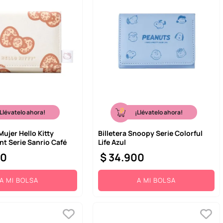
¡Llévatelo ahora!
¡Llévatelo ahora!
Mujer Hello Kitty
Billetera Snoopy Serie Colorful
nt Serie Sanrio Café
Life Azul
00
$
34
.
900
A MI BOLSA
A MI BOLSA