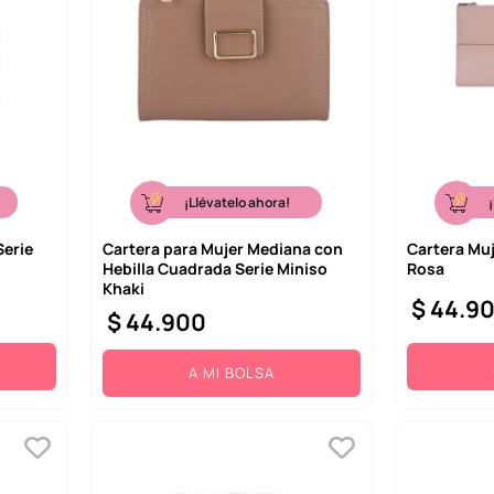
¡Llévatelo ahora!
Serie
Cartera para Mujer Mediana con
Cartera Muj
Hebilla Cuadrada Serie Miniso
Rosa
Khaki
$
44
.
9
$
44
.
900
A MI BOLSA