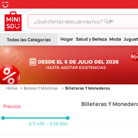
¿Qué ofertas descubrirás hoy? 🔍💸
TÉRMINOS MÁS BUSCADOS
Hogar
Salud y Belleza
Moda
Jugue
1
.
peluche
2
.
hello kitty
3
.
snoopy
4
.
ositos cariñositos
5
.
termo
Bolsos Y Mochilas
Billeteras Y Monederos
6
.
toy story
Billeteras Y Moneder
7
.
disney
8
.
termos
$ 17.430
–
$ 59.900
9
.
one piece