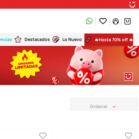
encias
Destacados
Lo Nuevo
🔥Hasta 70% off 🔥