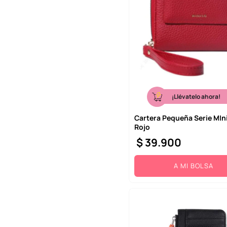
¡Llévatelo ahora!
Cartera Pequeña Serie MIn
Rojo
$
39
.
900
A MI BOLSA