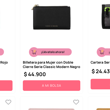
¡Llévatelo ahora!
 Rojo
Billetera para Mujer con Doble
Cartera Ser
Cierre Serie Classic Modern Negro
$
24
.
43
$
44
.
900
A MI BOLSA