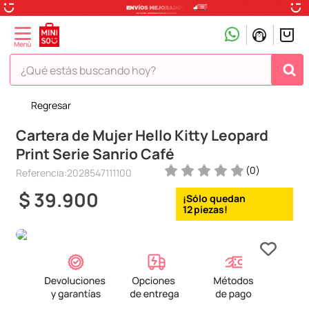
¿Qué estás buscando hoy?
Regresar
TÉRMINOS MÁS BUSCADOS
Cartera de Mujer Hello Kitty Leopard
1
.
peluche
Print Serie Sanrio Café
2
.
hello kitty
(
0
)
Referencia
:
2028547111100
3
.
snoopy
$
39
.
900
4
.
ositos cariñositos
12
5
.
termo
6
.
disney
7
.
termos
8
.
toy story