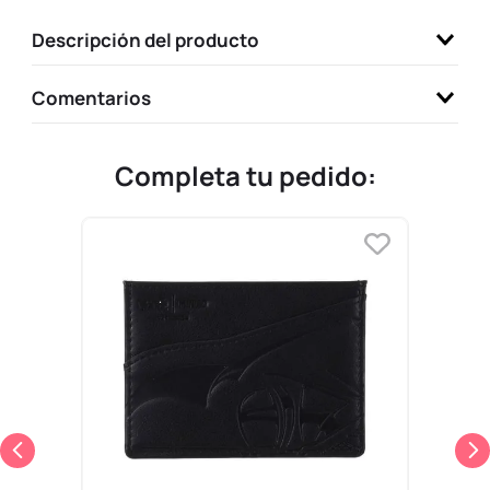
9
.
llaveros
Descripción del producto
10
.
one piece
Comentarios
Completa tu pedido: