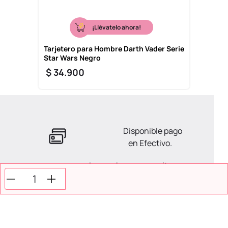
¡Llévatelo ahora!
Tarjetero para Hombre Darth Vader Serie
Star Wars Negro
$
34
.
900
Disponible pago
en Efectivo.
La ayuda que necesitas
en tus compras.
Todos tus pagos son
Seguros.