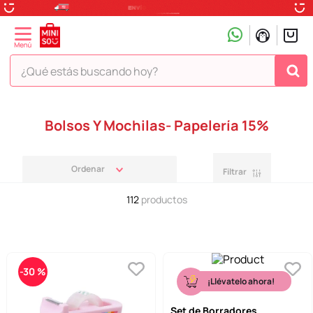
¿Qué estás buscando hoy?
TÉRMINOS MÁS BUSCADOS
Bolsos Y Mochilas- Papelería 15%
1
.
peluche
2
.
hello kitty
Filtrar
3
.
snoopy
112
productos
4
.
ositos cariñositos
5
.
termo
6
.
disney
-
30 %
7
.
termos
¡Llévatelo ahora!
8
.
toy story
Set de Borradores