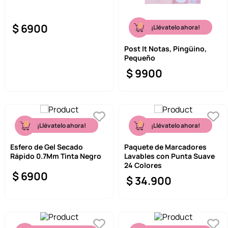
$
6900
¡Llévatelo ahora!
Post It Notas, Pingüino,
Pequeño
$
9900
¡Llévatelo ahora!
¡Llévatelo ahora!
Esfero de Gel Secado
Paquete de Marcadores
Rápido 0.7Mm Tinta Negro
Lavables con Punta Suave
24 Colores
$
6900
$
34
.
900