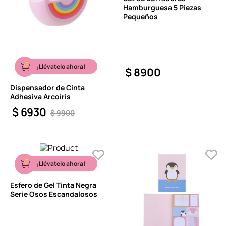
Hamburguesa 5 Piezas
9
.
llaveros
Pequeños
10
.
one piece
¡Llévatelo ahora!
$
8900
Dispensador de Cinta
Adhesiva Arcoíris
$
6930
$
9900
¡Llévatelo ahora!
Esfero de Gel Tinta Negra
Serie Osos Escandalosos