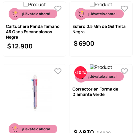
¡Llévatelo ahora!
¡Llévatelo ahora!
Cartuchera Panda Tamaño
Esfero 0.5 Mm de Gel Tinta
A6 Osos Escandalosos
Negra
Negra
$
6900
$
12
.
900
-
30 %
¡Llévatelo ahora!
Corrector en Forma de
Diamante Verde
¡Llévatelo ahora!
$
4830
$
6900