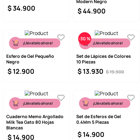
Modern Negro
$
34
.
900
$
44
.
900
-
30 %
¡Llévatelo ahora!
¡Llévatelo ahora!
Esfero de Gel Pequeño
Set de Lápices de Colores
Negro
10 Piezas
$
12
.
900
$
13
.
930
$
19
.
900
¡Llévatelo ahora!
¡Llévatelo ahora!
Cuaderno Memo Argollado
Set de Esferos de Gel
Milk Tea Gato 80 Hojas
0.4Mm 5 Piezas
Blancas
$
14
.
900
$
14
.
900