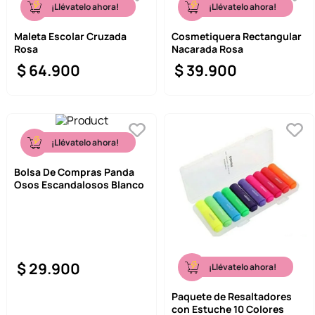
¡Llévatelo ahora!
¡Llévatelo ahora!
Maleta Escolar Cruzada
Cosmetiquera Rectangular
Rosa
Nacarada Rosa
$
64
.
900
$
39
.
900
¡Llévatelo ahora!
Bolsa De Compras Panda
Osos Escandalosos Blanco
$
29
.
900
¡Llévatelo ahora!
Paquete de Resaltadores
con Estuche 10 Colores