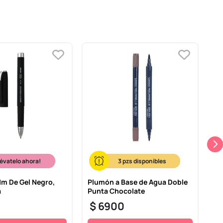
lévatelo ahora!
3
Mm De Gel Negro,
Plumón a Base de Agua Doble
Ma
a
Punta Chocolate
Ef
$
6900
$