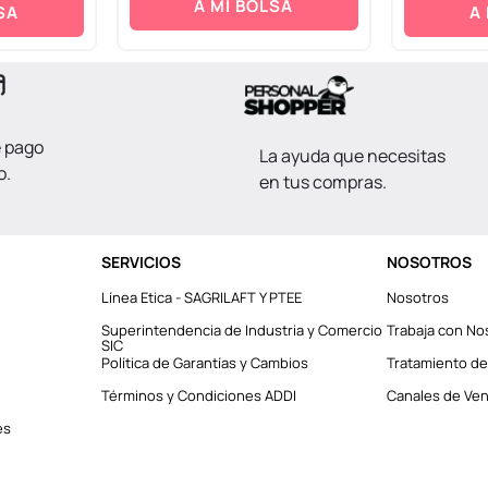
A MI BOLSA
SA
A
e pago
La ayuda que necesitas
o.
en tus compras.
SERVICIOS
NOSOTROS
Línea Etica - SAGRILAFT Y PTEE
Nosotros
Superintendencia de Industria y Comercio
Trabaja con No
SIC
Política de Garantías y Cambios
Tratamiento de
Términos y Condiciones ADDI
Canales de Vent
es