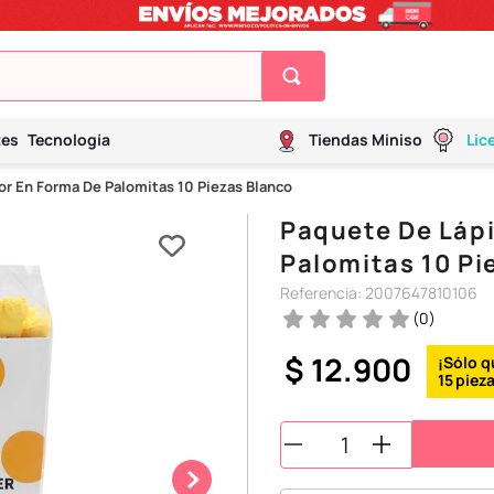
tes
Tecnología
Tiendas Miniso
Lic
r En Forma De Palomitas 10 Piezas Blanco
Paquete De Láp
Palomitas 10 Pi
Referencia
:
2007647810106
(
0
)
$
12
.
900
15