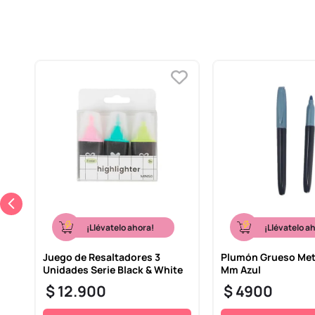
¡Llévatelo ahora!
¡Llévatelo a
e
Juego de Resaltadores 3
Plumón Grueso Metá
Unidades Serie Black & White
Mm Azul
$
12
.
900
$
4900