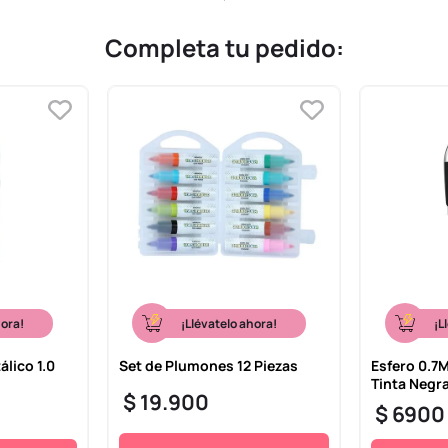
Completa tu pedido:
hora!
¡Llévatelo ahora!
¡L
lico 1.0
Set de Plumones 12 Piezas
Esfero 0.7
Tinta Negr
$
19
.
900
$
6900