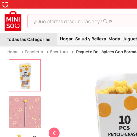
¿Qué ofertas descubrirás hoy? 🔍💸
TÉRMINOS MÁS BUSCADOS
Hogar
Salud y Belleza
Moda
Jugue
1
.
peluche
Papelería
Escritura
Paquete De Lápices Con Borrado
2
.
hello kitty
3
.
snoopy
4
.
ositos cariñositos
5
.
termo
6
.
disney
7
.
termos
8
.
toy story
9
.
llaveros