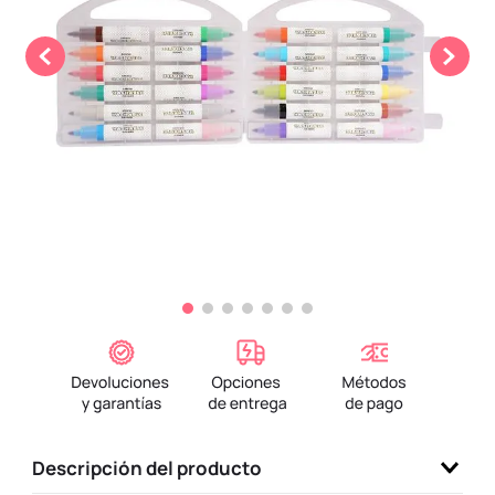
9
.
one piece
10
.
llaveros
Descripción del producto