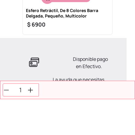
Esfero Retráctil, De 8 Colores Barra
Delgada, Pequeño, Multicolor
$
6900
Disponible pago
en Efectivo.
La ayuda que necesitas
en tus compras.
Todos tus pagos son
Seguros.
SECCIONES