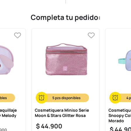
Completa tu pedido:
5
4
quillaje
Cosmetiquera Miniso Serie
Cosmetique
y Melody
Moon & Stars Glitter Rosa
Snoopy Col
Morado
$
44
.
900
$
44
.
9
900