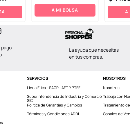
A MI BOLSA
SA
A
e pago
La ayuda que necesitas
o.
en tus compras.
SERVICIOS
NOSOTROS
Línea Etica - SAGRILAFT Y PTEE
Nosotros
Superintendencia de Industria y Comercio
Trabaja con No
SIC
Política de Garantías y Cambios
Tratamiento de
Términos y Condiciones ADDI
Canales de Vent
es