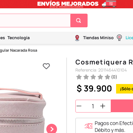
tes
Tecnología
Tiendas Miniso
Lic
ular Nacarada Rosa
Cosmetiquera R
Referencia
:
2011464410104
(
0
)
$
39
.
900
Pagos con Efecti
Débito y más.