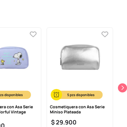
5
ra con Asa Serie
Cosmetiquera con Asa Serie
Co
orful Vintage
Miniso Plateada
Cu
St
$
29
.
900
00
$