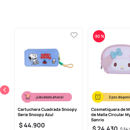
-
30 %
¡Llévatelo ahora!
2
Cartuchera Cuadrada Snoopy
Cosmetiquera de Ma
Serie Snoopy Azul
de Malla Circular M
Sanrio
$
44
.
900
$
24
.
430
$
34
.