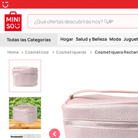
¿Qué ofertas descubrirás hoy? 🔍💸
TÉRMINOS MÁS BUSCADOS
Hogar
Salud y Belleza
Moda
Jugue
1
.
peluche
Cosméticos
Cosmetiqueras
Cosmetiquera Rectang
2
.
hello kitty
3
.
snoopy
4
.
ositos cariñositos
5
.
termo
6
.
disney
7
.
toy story
8
.
termos
9
.
one piece