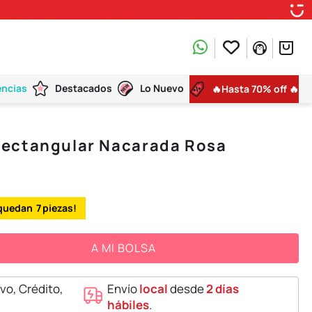
encias
Destacados
Lo Nuevo
🔥Hasta 70% off 🔥
ectangular Nacarada Rosa
7
A MI BOLSA
vo, Crédito,
Envío
local
desde
2 días
hábiles
.