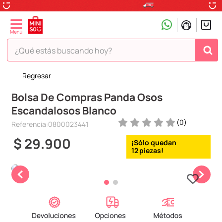
¿Qué estás buscando hoy?
Regresar
TÉRMINOS MÁS BUSCADOS
Bolsa De Compras Panda Osos
1
.
peluche
Escandalosos Blanco
2
.
hello kitty
(
0
)
Referencia
:
0800023441
3
.
snoopy
$
29
.
900
4
.
ositos cariñositos
12
5
.
termo
6
.
disney
7
.
toy story
8
.
termos