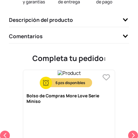
9
.
one piece
10
.
league of legends
Descripción del producto
Comentarios
Completa tu pedido:
6
Bolso de Compras More Love Serie
Miniso