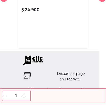
$
24
.
900
Disponible pago
en Efectivo.
La ayuda que necesitas
en tus compras.
Todos tus pagos son