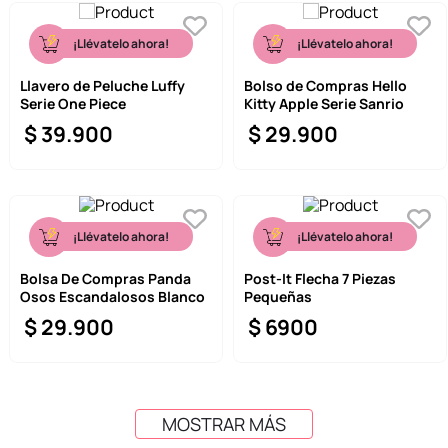
¡Llévatelo ahora!
¡Llévatelo ahora!
Llavero de Peluche Luffy
Bolso de Compras Hello
Serie One Piece
Kitty Apple Serie Sanrio
$
39
.
900
$
29
.
900
¡Llévatelo ahora!
¡Llévatelo ahora!
Bolsa De Compras Panda
Post-It Flecha 7 Piezas
Osos Escandalosos Blanco
Pequeñas
$
29
.
900
$
6900
MOSTRAR MÁS