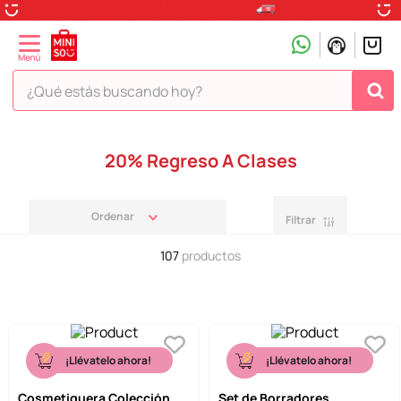
¿Qué estás buscando hoy?
TÉRMINOS MÁS BUSCADOS
20% Regreso A Clases
1
.
peluche
2
.
hello kitty
Filtrar
3
.
snoopy
107
productos
4
.
ositos cariñositos
5
.
termo
6
.
disney
7
.
termos
¡Llévatelo ahora!
¡Llévatelo ahora!
8
.
toy story
Cosmetiquera Colección
Set de Borradores