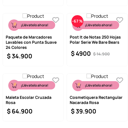
-
67 %
¡Llévatelo ahora!
¡Llévatelo ahora!
Paquete de Marcadores
Post It de Notas 250 Hojas
Lavables con Punta Suave
Polar Serie We Bare Bears
24 Colores
$
4900
$
14
.
900
$
34
.
900
¡Llévatelo ahora!
¡Llévatelo ahora!
Maleta Escolar Cruzada
Cosmetiquera Rectangular
Rosa
Nacarada Rosa
$
64
.
900
$
39
.
900