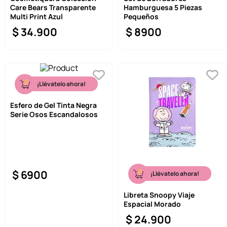
Care Bears Transparente
Hamburguesa 5 Piezas
9
.
llaveros
Multi Print Azul
Pequeños
$
34
.
900
$
8900
10
.
one piece
¡Llévatelo ahora!
Esfero de Gel Tinta Negra
Serie Osos Escandalosos
$
6900
¡Llévatelo ahora!
Libreta Snoopy Viaje
Espacial Morado
$
24
.
900