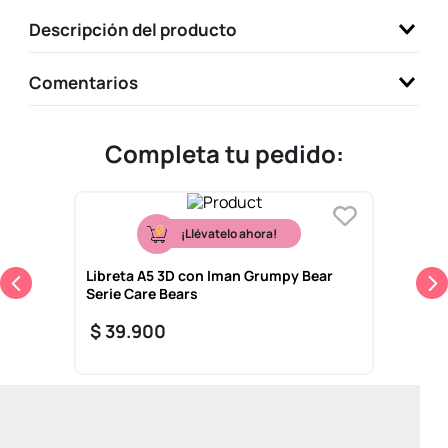
9
.
llaveros
Descripción del producto
10
.
one piece
Comentarios
Completa tu pedido:
¡Llévatelo ahora!
Libreta A5 3D con Iman Grumpy Bear
Serie Care Bears
$
39
.
900