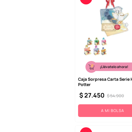
¡Llévatelo ahora!
Caja Sorpresa Carta Serie 
Potter
$
27
.
450
$
54
.
900
A MI BOLSA