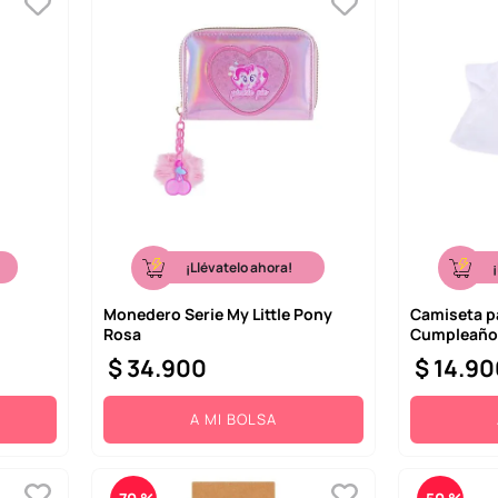
¡Llévatelo ahora!
Monedero Serie My Little Pony
Camiseta p
Rosa
Cumpleaños
$
34
.
900
$
14
.
90
A MI BOLSA