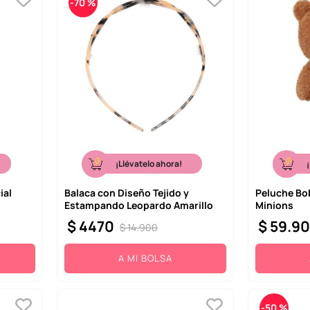
-
70 %
¡Llévatelo ahora!
ial
Balaca con Diseño Tejido y
Peluche Bob
Estampando Leopardo Amarillo
Minions
$
4470
$
59
.
9
$
14
.
900
A MI BOLSA
-
50 %