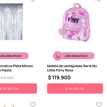
¡Llévatelo ahora!
¡Llévatelo ahora!
orativa Plata Miniso
Maleta de Lentejuelas Serie My
e Fiesta
Little Pony Rosa
$
119
.
900
$
12
.
900
A MI BOLSA
A MI BOLSA