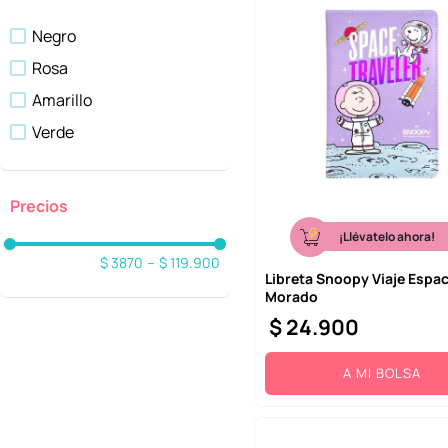
Blind Box - Caja Sorpresa
Negro
Artículos De Mesa
Rosa
Mostrar 10 más
Amarillo
Verde
¡Llévatelo ahora!
$ 3870
–
$ 119.900
Libreta Snoopy Viaje Espac
Morado
$
24
.
900
A MI BOLSA