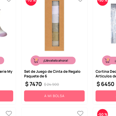
-
70 %
-
50 %
¡Llévatelo ahora!
Serie My
Set de Juego de Cinta de Regalo
Cortina Dec
Paquete de 6
Articulos d
$
7470
$
6450
$
24
.
900
A MI BOLSA
-
50 %