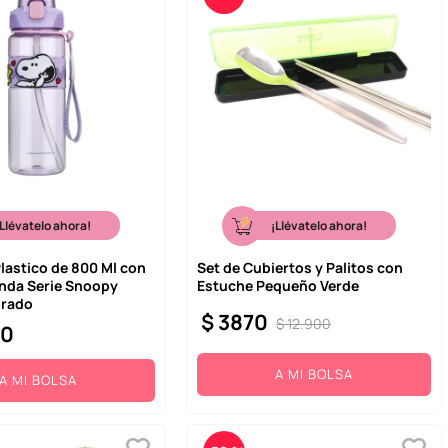
¡Llévatelo ahora!
¡Llévatelo ahora!
Plastico de 800 Ml con
Set de Cubiertos y Palitos con
unda Serie Snoopy
Estuche Pequeño Verde
orado
$
3870
$
12
.
900
00
A MI BOLSA
A MI BOLSA