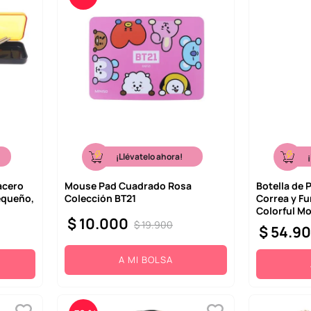
¡Llévatelo ahora!
 acero
Mouse Pad Cuadrado Rosa
Botella de 
equeño,
Colección BT21
Correa y F
Colorful M
$
10
.
000
$
19
.
900
$
54
.
9
A MI BOLSA