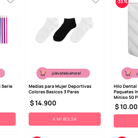
-
33 %
¡Llévatelo ahora!
 Serie
Medias para Mujer Deportivas
Hilo Dental
Colores Basicos 3 Pares
Paquetes In
Miniso 50 
$
14
.
900
$
10
.
00
A MI BOLSA