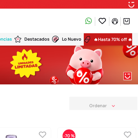
encias
Destacados
Lo Nuevo
🔥Hasta 70% off 🔥
-
70 %