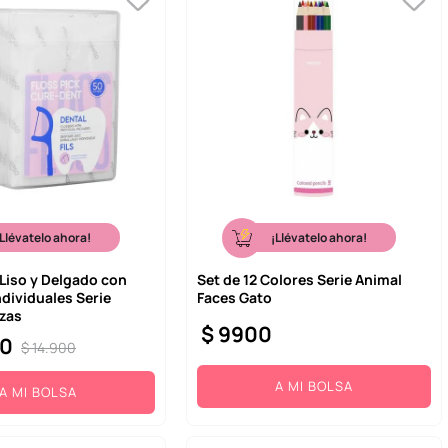
¡Llévatelo ahora!
¡Llévatelo ahora!
 Liso y Delgado con
Set de 12 Colores Serie Animal
dividuales Serie
Faces Gato
Pzas
$
9900
0
$
14
.
900
A MI BOLSA
A MI BOLSA