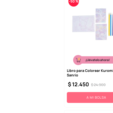
-
50 %
¡Llévatelo ahora!
Libro para Colorear Kuromi
Sanrio
$
12
.
450
$
24
.
900
A MI BOLSA