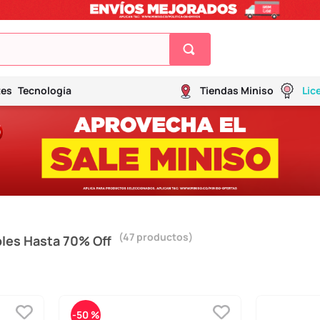
tes
Tecnología
Tiendas Miniso
Lic
47
productos
les Hasta 70% Off
-
50 %