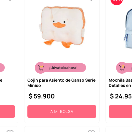
¡Llévatelo ahora!
de
Cojin para Asiento de Ganso Serie
Mochila Ba
Miniso
Detalles en
$
59
.
900
$
24
.
95
A MI BOLSA