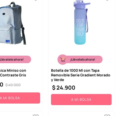
¡Llévatelo ahora!
¡Llévatelo ahora!
sica Miniso con
Botella de 1000 Ml con Tapa
 Contraste Gris
Removible Serie Gradient Morado
y Verde
0
$
49
.
900
$
24
.
900
A MI BOLSA
A MI BOLSA