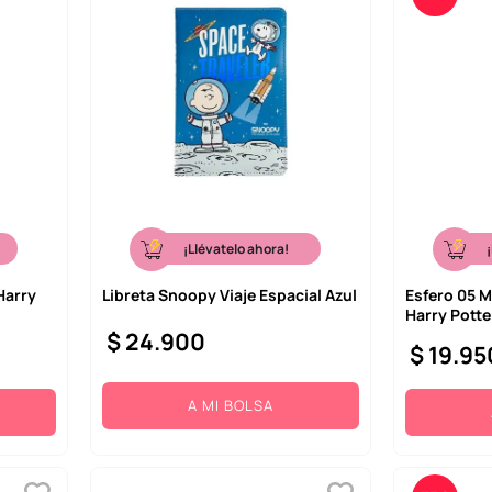
¡Llévatelo ahora!
Harry
Libreta Snoopy Viaje Espacial Azul
Esfero 05 
Harry Potte
$
24
.
900
$
19
.
95
A MI BOLSA