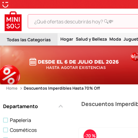
¿Qué ofertas descubrirás hoy? 🔍💸
TÉRMINOS MÁS BUSCADOS
Hogar
Salud y Belleza
Moda
Jugue
1
.
peluche
2
.
hello kitty
3
.
snoopy
4
.
ositos cariñositos
5
.
termo
Descuentos Imperdibles Hasta 70% Off
6
.
disney
Descuentos Imperdib
Departamento
7
.
toy story
Papelería
8
.
termos
Cosméticos
9
.
one piece
-
70 %