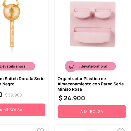
¡Llévatelo ahora!
¡Llévatelo ahora!
Mm Snitch Dorada Serie
Organizador Plastico de
r Negro
Almacenamiento con Pared Serie
Miniso Rosa
0
$
39
.
900
$
24
.
900
A MI BOLSA
A MI BOLSA