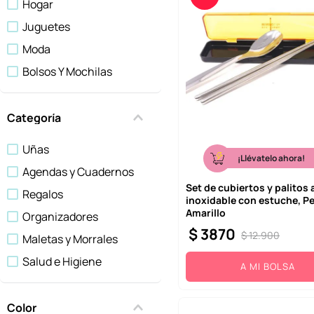
Hogar
10
.
league of legends
Juguetes
Moda
Bolsos Y Mochilas
Salud Y Belleza
Temporada
Categoría
Tecnología
Uñas
¡Llévatelo ahora!
Agendas y Cuadernos
Set de cubiertos y palitos
Regalos
inoxidable con estuche, P
Amarillo
Organizadores
$
3870
$
12
.
900
Maletas y Morrales
Salud e Higiene
A MI BOLSA
Peluches
Botellas y Botilitos
Color