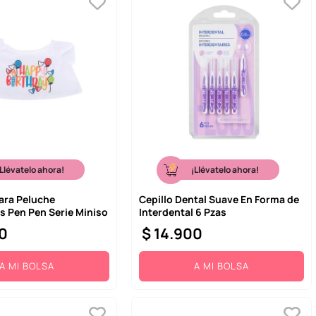
¡Llévatelo ahora!
¡Llévatelo ahora!
ara Peluche
Cepillo Dental Suave En Forma de
 Pen Pen Serie Miniso
Interdental 6 Pzas
0
$
14
.
900
A MI BOLSA
A MI BOLSA