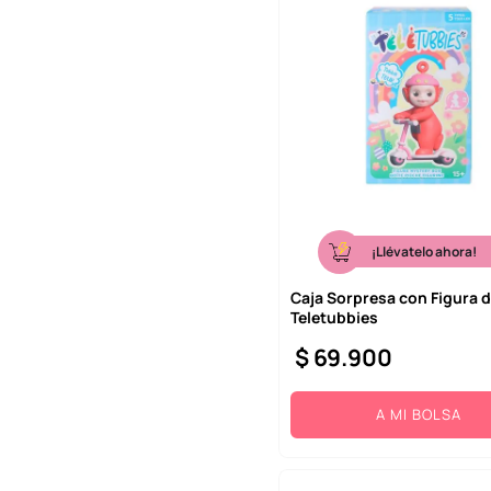
¡Llévatelo ahora!
Caja Sorpresa con Figura 
Teletubbies
$
69
.
900
A MI BOLSA