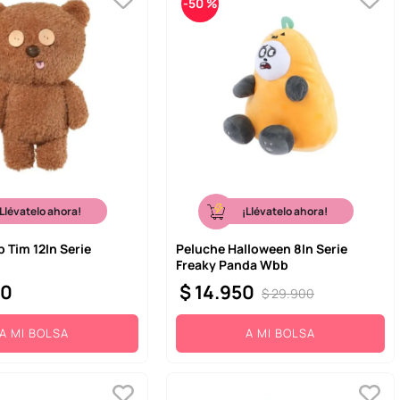
-
50 %
¡Llévatelo ahora!
¡Llévatelo ahora!
 Tim 12In Serie
Peluche Halloween 8In Serie
Freaky Panda Wbb
00
$
14
.
950
$
29
.
900
A MI BOLSA
A MI BOLSA