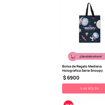
¡Llévatelo ahora!
Bolsa de Regalo Mediana
Holografica Serie Snoopy
$
6900
A MI BOLSA