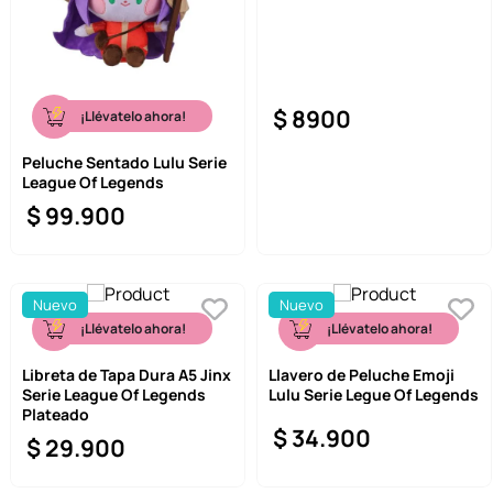
$
8900
¡Llévatelo ahora!
Peluche Sentado Lulu Serie
League Of Legends
$
99
.
900
Nuevo
Nuevo
¡Llévatelo ahora!
¡Llévatelo ahora!
Libreta de Tapa Dura A5 Jinx
Llavero de Peluche Emoji
Serie League Of Legends
Lulu Serie Legue Of Legends
Plateado
$
34
.
900
$
29
.
900