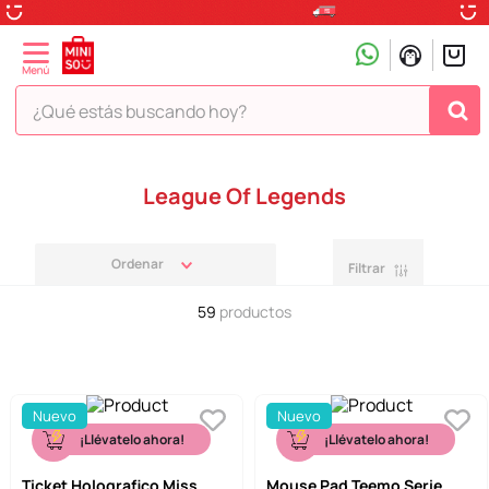
¿Qué estás buscando hoy?
TÉRMINOS MÁS BUSCADOS
League Of Legends
1
.
peluche
2
.
hello kitty
Filtrar
3
.
snoopy
59
productos
4
.
ositos cariñositos
5
.
termo
6
.
toy story
Nuevo
Nuevo
7
.
disney
¡Llévatelo ahora!
¡Llévatelo ahora!
8
.
termos
Ticket Holografico Miss
Mouse Pad Teemo Serie