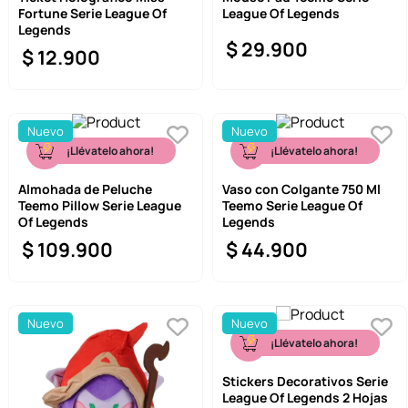
Fortune Serie League Of
League Of Legends
9
.
one piece
Legends
$
29
.
900
$
12
.
900
10
.
llaveros
Nuevo
Nuevo
¡Llévatelo ahora!
¡Llévatelo ahora!
Almohada de Peluche
Vaso con Colgante 750 Ml
Teemo Pillow Serie League
Teemo Serie League Of
Of Legends
Legends
$
109
.
900
$
44
.
900
Nuevo
Nuevo
¡Llévatelo ahora!
Stickers Decorativos Serie
League Of Legends 2 Hojas