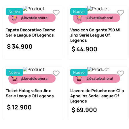
Nuevo
Nuevo
¡Llévatelo ahora!
¡Llévatelo ahora!
Tapete Decorativo Teemo
Vaso con Colgante 750 Ml
Serie League Of Legends
Jinx Serie League Of
Legends
$
34
.
900
$
44
.
900
Nuevo
Nuevo
¡Llévatelo ahora!
¡Llévatelo ahora!
Ticket Holografico Jinx
Llavero de Peluche con Clip
Serie League Of Legends
Aphelios Serie League Of
Legends
$
12
.
900
$
69
.
900