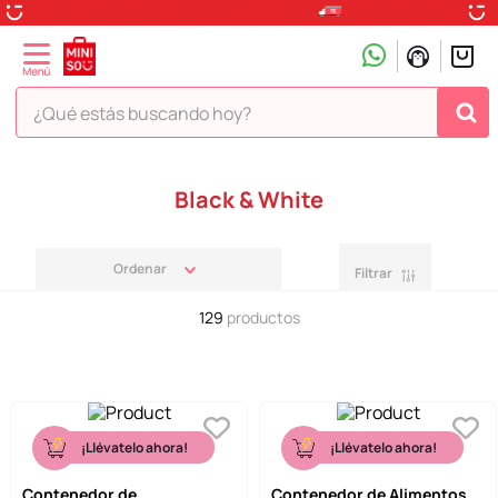
¿Qué estás buscando hoy?
TÉRMINOS MÁS BUSCADOS
Black & White
1
.
peluche
2
.
hello kitty
Filtrar
3
.
snoopy
129
productos
4
.
ositos cariñositos
5
.
termo
6
.
disney
7
.
toy story
¡Llévatelo ahora!
¡Llévatelo ahora!
8
.
termos
Contenedor de
Contenedor de Alimentos