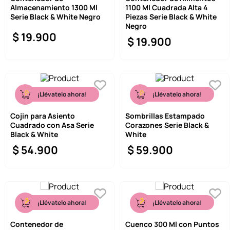
Almacenamiento 1300 Ml
1100 Ml Cuadrada Alta 4
9
.
one piece
Serie Black & White Negro
Piezas Serie Black & White
Negro
10
.
league of legends
$
19
.
900
$
19
.
900
¡Llévatelo ahora!
¡Llévatelo ahora!
Cojin para Asiento
Sombrillas Estampado
Cuadrado con Asa Serie
Corazones Serie Black &
Black & White
White
$
54
.
900
$
59
.
900
¡Llévatelo ahora!
¡Llévatelo ahora!
Contenedor de
Cuenco 300 Ml con Puntos