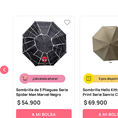
¡Llévatelo ahora!
5
s
Sombrilla de 3 Pliegues Serie
Sombrilla Hello Kit
Spider Man Marvel Negro
Print Serie Sanrio C
$
54
.
900
$
69
.
900
A MI BOLSA
A MI BOL