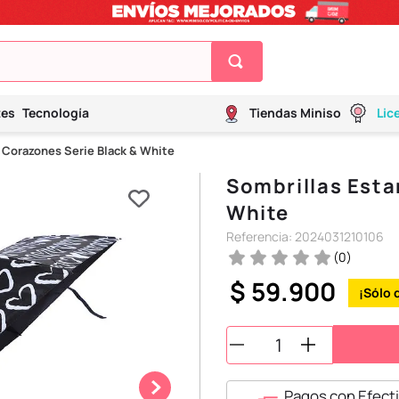
tes
Tecnología
Tiendas Miniso
Lic
Corazones Serie Black & White
Sombrillas Est
White
Referencia
:
2024031210106
(
0
)
$
59
.
900
Pagos con Efecti