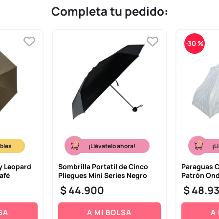
Completa tu pedido:
-
30 %
¡Llévatelo ahora!
¡L
ty Leopard
Sombrilla Portatil de Cinco
Paraguas C
afé
Pliegues Mini Series Negro
Patrón Ond
$
44
.
900
$
48
.
9
SA
A MI BOLSA
A