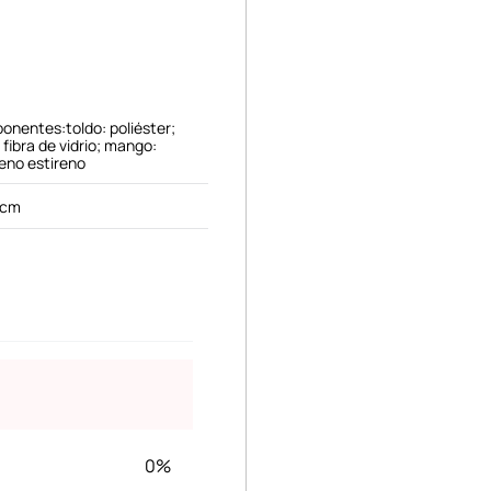
onentes:toldo: poliéster;
 fibra de vidrio; mango:
ieno estireno
 cm
0%