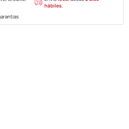
hábiles
.
garantías