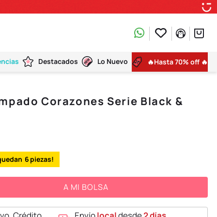
encias
Destacados
Lo Nuevo
🔥Hasta 70% off 🔥
ampado Corazones Serie Black &
6
A MI BOLSA
vo, Crédito,
Envío
local
desde
2 días