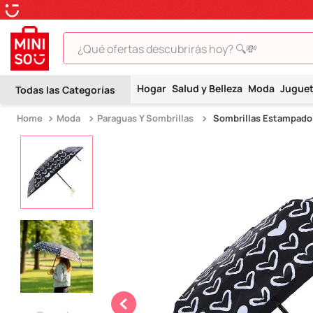
¿Qué ofertas descubrirás hoy? 🔍💸
TÉRMINOS MÁS BUSCADOS
Hogar
Salud y Belleza
Moda
Jugue
1
.
peluche
Moda
Paraguas Y Sombrillas
Sombrillas Estampado 
2
.
hello kitty
3
.
snoopy
4
.
ositos cariñositos
5
.
termo
6
.
disney
7
.
termos
8
.
toy story
9
.
llaveros