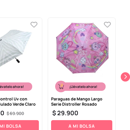
lévatelo ahora!
¡Llévatelo ahora!
ontrol Uv con
Paraguas de Mango Largo
Pa
ulado Verde Claro
Serie Distroller Rosado
Mi
30
$
29
.
900
$
$
69
.
900
 MI BOLSA
A MI BOLSA