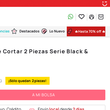
encias
Destacados
Lo Nuevo
🔥Hasta 70% off 🔥
 Cortar 2 Piezas Serie Black &
0
2
A MI BOLSA
vo, Crédito,
Envío
local
desde
2 días