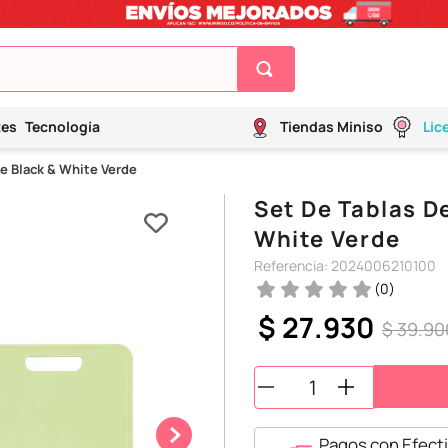
tes
Tecnología
Tiendas Miniso
Lic
ie Black & White Verde
Set De Tablas De
White Verde
Referencia
:
2024006210100
(
0
)
$
27
.
930
$
39
.
90
Pagos con Efecti