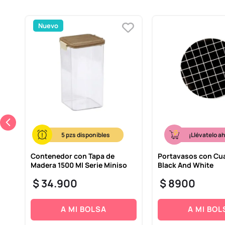
Nuevo
5
¡Llévatelo a
to
Contenedor con Tapa de
Portavasos con Cua
Madera 1500 Ml Serie Miniso
Black And White
$
34
.
900
$
8900
A MI BOLSA
A MI BOL