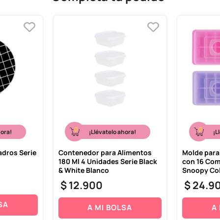
hora!
¡Llévatelo ahora!
¡L
dros Serie
Contenedor para Alimentos
Molde para
180 Ml 4 Unidades Serie Black
con 16 Com
& White Blanco
Snoopy Col
$
12
.
900
$
24
.
9
SA
A MI BOLSA
A