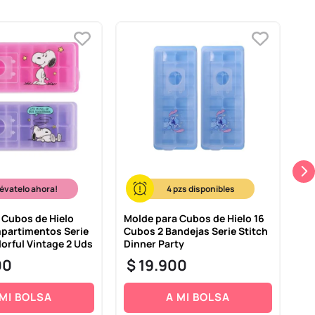
-
lévatelo ahora!
4
 Cubos de Hielo
Molde para Cubos de Hielo 16
Co
partimentos Serie
Cubos 2 Bandejas Serie Stitch
Po
orful Vintage 2 Uds
Dinner Party
Mi
00
$
19
.
900
$
 MI BOLSA
A MI BOLSA