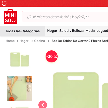
¿Qué ofertas descubrirás hoy? 🔍💸
TÉRMINOS MÁS BUSCADOS
Hogar
Salud y Belleza
Moda
Jugue
1
.
peluche
Hogar
Cocina
Set De Tablas De Cortar 2 Piezas Ser
2
.
hello kitty
3
.
snoopy
-
30 %
4
.
ositos cariñositos
5
.
termo
6
.
toy story
7
.
disney
8
.
termos
9
.
one piece