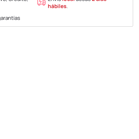
hábiles
.
garantías