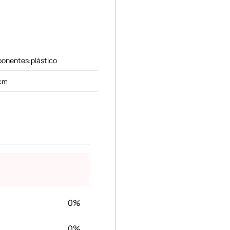
ponentes:plástico
 cm
0%
0%