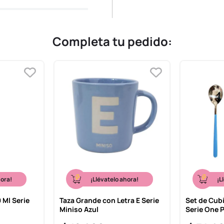
Completa tu pedido:
hora!
¡Llévatelo ahora!
¡L
 Ml Serie
Taza Grande con Letra E Serie
Set de Cub
Miniso Azul
Serie One 