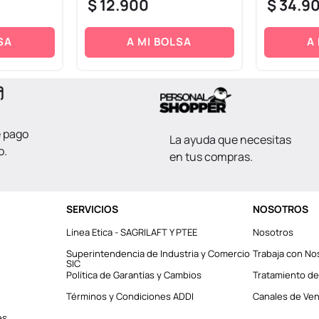
$
12
.
900
$
34
.
9
SA
A MI BOLSA
A
e pago
La ayuda que necesitas
o.
en tus compras.
SERVICIOS
NOSOTROS
Línea Etica - SAGRILAFT Y PTEE
Nosotros
Superintendencia de Industria y Comercio
Trabaja con No
SIC
Política de Garantías y Cambios
Tratamiento de
Términos y Condiciones ADDI
Canales de Vent
es