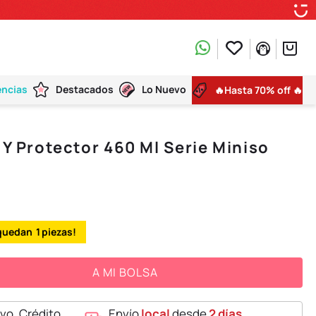
encias
Destacados
Lo Nuevo
🔥Hasta 70% off 🔥
 Y Protector 460 Ml Serie Miniso
1
A MI BOLSA
vo, Crédito,
Envío
local
desde
2 días