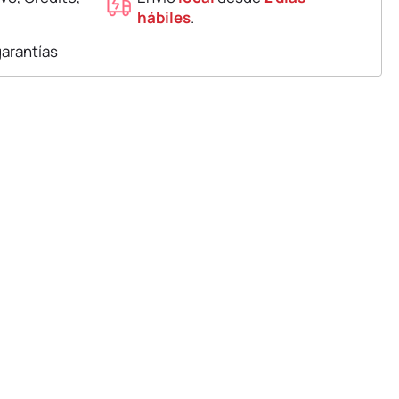
hábiles
.
garantías