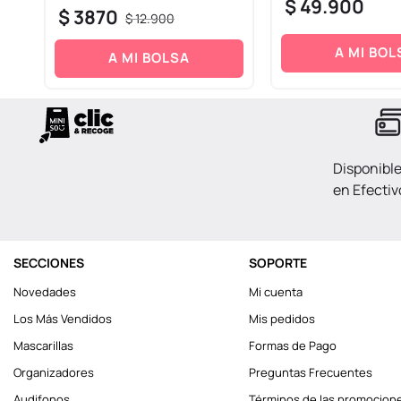
$
49
.
900
$
3870
$
12
.
900
A MI BOL
A MI BOLSA
Disponibl
en Efectiv
SECCIONES
SOPORTE
Novedades
Mi cuenta
Los Más Vendidos
Mis pedidos
Mascarillas
Formas de Pago
Organizadores
Preguntas Frecuentes
Audifonos
Términos de las promocion