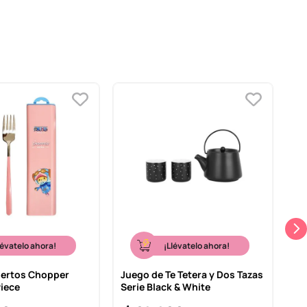
lévatelo ahora!
¡Llévatelo ahora!
iertos Chopper
Juego de Te Tetera y Dos Tazas
Ta
Piece
Serie Black & White
Wh