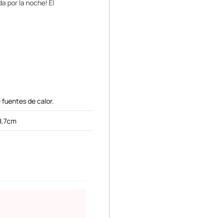
a por la noche! El
 fuentes de calor.
8,7cm