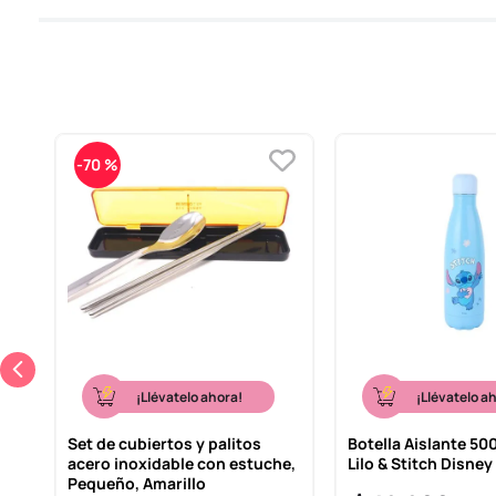
-
70 %
¡Llévatelo ahora!
¡Llévatelo a
do
Set de cubiertos y palitos
Botella Aislante 500
acero inoxidable con estuche,
Lilo & Stitch Disney
Pequeño, Amarillo