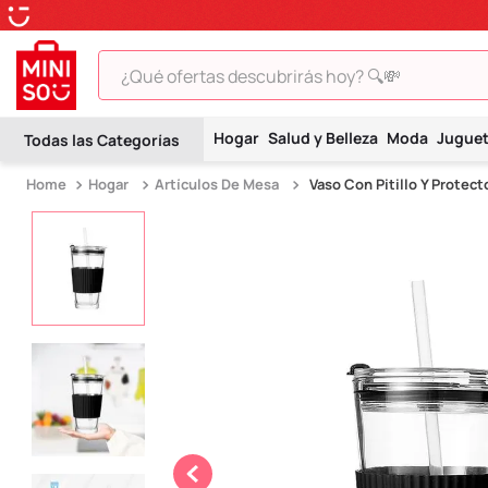
¿Qué ofertas descubrirás hoy? 🔍💸
TÉRMINOS MÁS BUSCADOS
Hogar
Salud y Belleza
Moda
Jugue
1
.
peluche
Hogar
Artículos De Mesa
Vaso Con Pitillo Y Protec
2
.
hello kitty
3
.
snoopy
4
.
ositos cariñositos
5
.
termo
6
.
disney
7
.
termos
8
.
toy story
9
.
llaveros