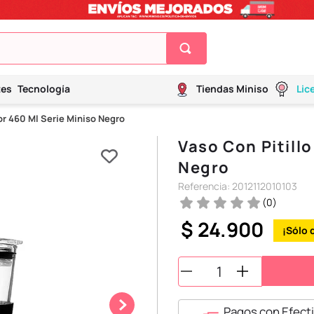
tes
Tecnología
Tiendas Miniso
Lic
tor 460 Ml Serie Miniso Negro
Vaso Con Pitillo
Negro
Referencia
:
2012112010103
(
0
)
$
24
.
900
Pagos con Efecti