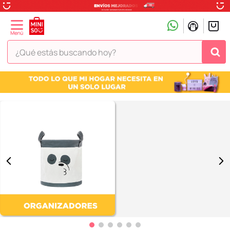
¿Qué estás buscando hoy?
TÉRMINOS MÁS BUSCADOS
1
.
peluche
2
.
hello kitty
3
.
snoopy
4
.
ositos cariñositos
5
.
termo
6
.
disney
7
.
termos
8
.
toy story