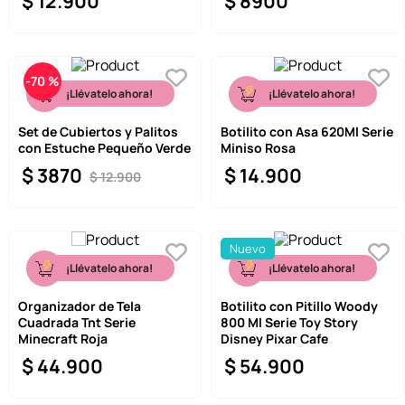
$
12
.
900
$
8900
-
70 %
¡Llévatelo ahora!
¡Llévatelo ahora!
Set de Cubiertos y Palitos
Botilito con Asa 620Ml Serie
con Estuche Pequeño Verde
Miniso Rosa
$
3870
$
14
.
900
$
12
.
900
Nuevo
¡Llévatelo ahora!
¡Llévatelo ahora!
Organizador de Tela
Botilito con Pitillo Woody
Cuadrada Tnt Serie
800 Ml Serie Toy Story
Minecraft Roja
Disney Pixar Cafe
$
44
.
900
$
54
.
900