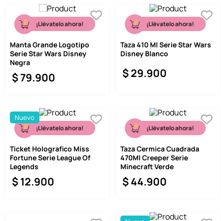
¡Llévatelo ahora!
¡Llévatelo ahora!
Manta Grande Logotipo
Taza 410 Ml Serie Star Wars
Serie Star Wars Disney
Disney Blanco
Negra
$
29
.
900
$
79
.
900
Nuevo
¡Llévatelo ahora!
¡Llévatelo ahora!
Ticket Holografico Miss
Taza Cermica Cuadrada
Fortune Serie League Of
470Ml Creeper Serie
Legends
Minecraft Verde
$
12
.
900
$
44
.
900