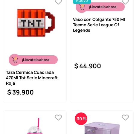
Nuevo
¡Llévatelo ahora!
Vaso con Colgante 750 Ml
Teemo Serie League Of
Legends
¡Llévatelo ahora!
$
44
.
900
Taza Cermica Cuadrada
470Ml Tnt Serie Minecraft
Roja
$
39
.
900
-
30 %