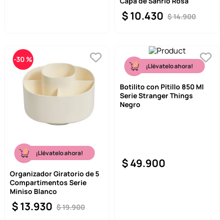
Capa de Sanrio Rosa
$
10
.
430
$
14
.
900
-
30 %
¡Llévatelo ahora!
Botilito con Pitillo 850 Ml
Serie Stranger Things
Negro
¡Llévatelo ahora!
$
49
.
900
Organizador Giratorio de 5
Compartimentos Serie
Miniso Blanco
$
13
.
930
$
19
.
900