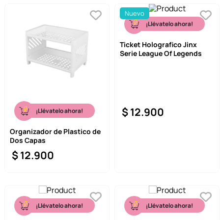
Nuevo
¡Llévatelo ahora!
Ticket Holografico Jinx
Serie League Of Legends
$
12
.
900
¡Llévatelo ahora!
Organizador de Plastico de
Dos Capas
$
12
.
900
¡Llévatelo ahora!
¡Llévatelo ahora!