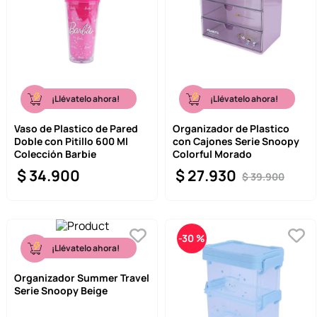
¡Llévatelo ahora!
¡Llévatelo ahora!
Vaso de Plastico de Pared
Organizador de Plastico
Doble con Pitillo 600 Ml
con Cajones Serie Snoopy
Colección Barbie
Colorful Morado
$
34
.
900
$
27
.
930
$
39
.
900
-
30 %
¡Llévatelo ahora!
Organizador Summer Travel
Serie Snoopy Beige