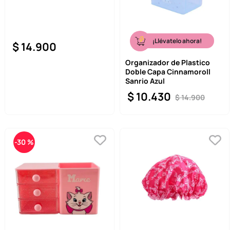
¡Llévatelo ahora!
$
14
.
900
Organizador de Plastico
Doble Capa Cinnamoroll
Sanrio Azul
$
10
.
430
$
14
.
900
-
30 %