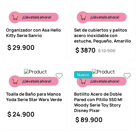
¡Llévatelo ahora!
¡Llévatelo ahora!
Organizador con Asa Hello
Set de cubiertos y palitos
Kitty Serie Sanrio
acero inoxidable con
estuche, Pequeño, Amarillo
$
29
.
900
$
3870
$
12
.
900
Nuevo
¡Llévatelo ahora!
¡Llévatelo ahora!
Toalla de Baño para Manos
Botilito Acero de Doble
Yoda Serie Star Wars Verde
Pared con Pitillo 550 Ml
Woody Serie Toy Story
Disney Pixar
$
24
.
900
$
89
.
900