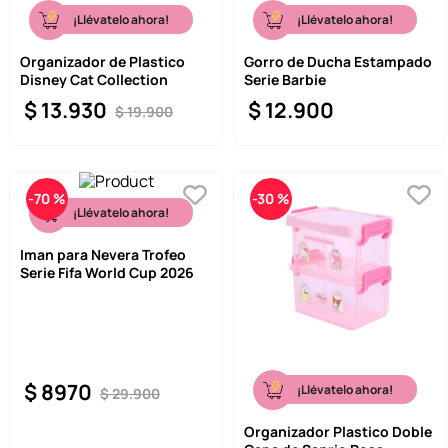
¡Llévatelo ahora!
¡Llévatelo ahora!
Organizador de Plastico
Gorro de Ducha Estampado
Disney Cat Collection
Serie Barbie
$
13
.
930
$
12
.
900
$
19
.
900
-
70 %
-
30 %
¡Llévatelo ahora!
Iman para Nevera Trofeo
Serie Fifa World Cup 2026
$
8970
¡Llévatelo ahora!
$
29
.
900
Organizador Plastico Doble