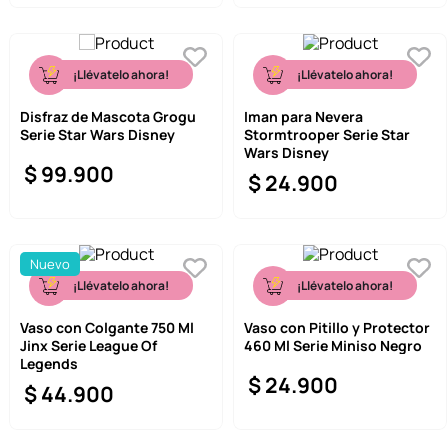
¡Llévatelo ahora!
¡Llévatelo ahora!
Disfraz de Mascota Grogu
Iman para Nevera
Serie Star Wars Disney
Stormtrooper Serie Star
Wars Disney
$
99
.
900
$
24
.
900
Nuevo
¡Llévatelo ahora!
¡Llévatelo ahora!
Vaso con Colgante 750 Ml
Vaso con Pitillo y Protector
Jinx Serie League Of
460 Ml Serie Miniso Negro
Legends
$
24
.
900
$
44
.
900