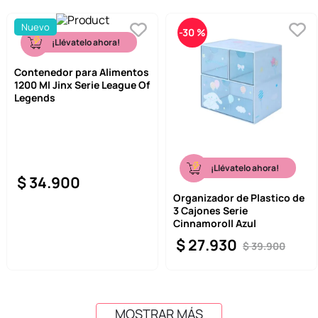
Nuevo
-
30 %
¡Llévatelo ahora!
Contenedor para Alimentos
1200 Ml Jinx Serie League Of
Legends
¡Llévatelo ahora!
$
34
.
900
Organizador de Plastico de
3 Cajones Serie
Cinnamoroll Azul
$
27
.
930
$
39
.
900
MOSTRAR MÁS