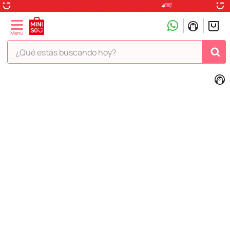
¿Qué estás buscando hoy?
TÉRMINOS MÁS BUSCADOS
1
.
peluche
2
.
hello kitty
3
.
snoopy
4
.
ositos cariñositos
5
.
termo
6
.
toy story
7
.
disney
8
.
termos