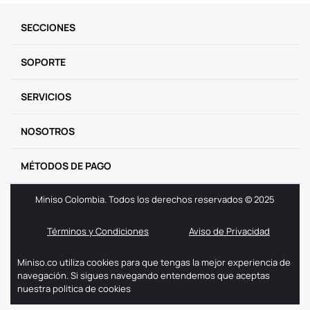
9
.
one piece
SECCIONES
10
.
llaveros
SOPORTE
SERVICIOS
NOSOTROS
MÉTODOS DE PAGO
Miniso Colombia. Todos los derechos reservados © 2025
Términos y Condiciones
Aviso de Privacidad
Miniso.co utiliza cookies para que tengas la mejor experiencia de
navegación. Si sigues navegando entendemos que aceptas
nuestra politica de cookies