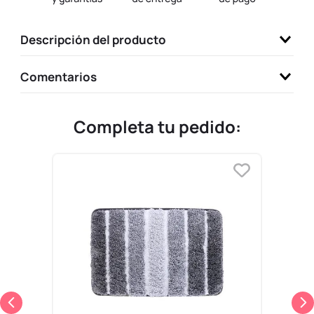
9
.
llaveros
Descripción del producto
10
.
one piece
Comentarios
Completa tu pedido: