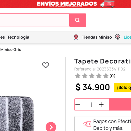
tes
Tecnología
Tiendas Miniso
Lic
 Miniso Gris
Tapete Decorati
Referencia
:
2023633411102
(
0
)
$
34
.
900
Pagos con Efecti
Débito y más.