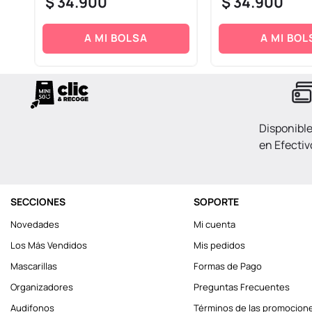
$
34
.
900
$
34
.
900
A MI BOLSA
A MI BOL
Disponibl
en Efectiv
SECCIONES
SOPORTE
Novedades
Mi cuenta
Los Más Vendidos
Mis pedidos
Mascarillas
Formas de Pago
Organizadores
Preguntas Frecuentes
Audifonos
Términos de las promocion