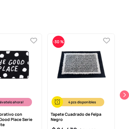
-
30 %
-
lévatelo ahora!
4
orativo con
Tapete Cuadrado de Felpa
Ta
ood Place Serie
Negro
Az
ite