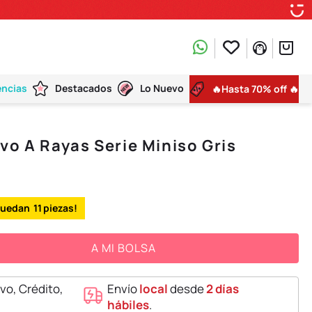
encias
Destacados
Lo Nuevo
🔥Hasta 70% off 🔥
vo A Rayas Serie Miniso Gris
11
A MI BOLSA
vo, Crédito,
Envío
local
desde
2 días
hábiles
.