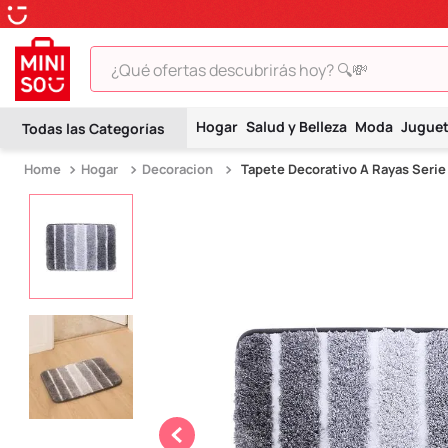
¿Qué ofertas descubrirás hoy? 🔍💸
TÉRMINOS MÁS BUSCADOS
Hogar
Salud y Belleza
Moda
Jugue
1
.
peluche
Hogar
Decoracion
Tapete Decorativo A Rayas Serie
2
.
hello kitty
3
.
snoopy
4
.
ositos cariñositos
5
.
termo
6
.
toy story
7
.
disney
8
.
termos
9
.
one piece