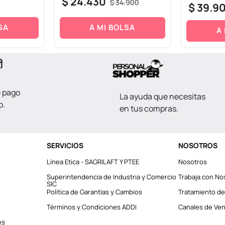
$
24
.
430
$
34
.
900
$
39
.
9
SA
A MI BOLSA
A
e pago
La ayuda que necesitas
o.
en tus compras.
SERVICIOS
NOSOTROS
Línea Etica - SAGRILAFT Y PTEE
Nosotros
Superintendencia de Industria y Comercio
Trabaja con No
SIC
Política de Garantías y Cambios
Tratamiento de
Términos y Condiciones ADDI
Canales de Vent
es