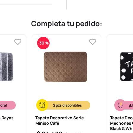
Completa tu pedido:
-
30 %
hora!
2
¡L
a Rayas
Tapete Decorativo Serie
Tapete Dec
Miniso Café
Mechones G
Black & Wh