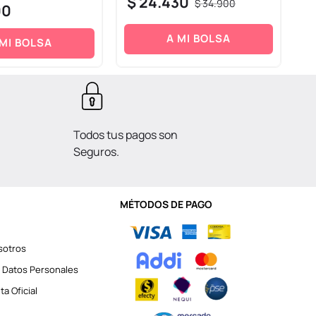
$
24
.
430
$
$
34
.
900
00
A MI BOLSA
 MI BOLSA
Todos tus pagos son
Seguros.
MÉTODOS DE PAGO
sotros
 Datos Personales
a Oficial