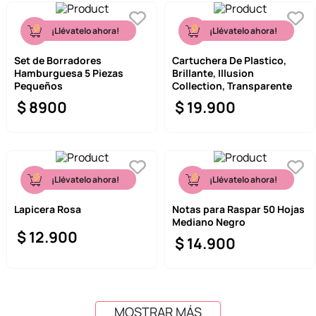
¡Llévatelo ahora!
¡Llévatelo ahora!
Set de Borradores
Cartuchera De Plastico,
Hamburguesa 5 Piezas
Brillante, Illusion
Pequeños
Collection, Transparente
$
8900
$
19
.
900
¡Llévatelo ahora!
¡Llévatelo ahora!
Lapicera Rosa
Notas para Raspar 50 Hojas
Mediano Negro
$
12
.
900
$
14
.
900
MOSTRAR MÁS