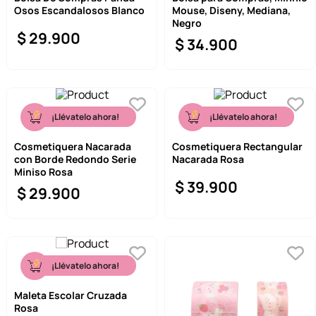
Osos Escandalosos Blanco
Mouse, Diseny, Mediana,
9
.
one piece
Negro
$
29
.
900
$
34
.
900
10
.
llaveros
¡Llévatelo ahora!
¡Llévatelo ahora!
Cosmetiquera Nacarada
Cosmetiquera Rectangular
con Borde Redondo Serie
Nacarada Rosa
Miniso Rosa
$
39
.
900
$
29
.
900
¡Llévatelo ahora!
Maleta Escolar Cruzada
Rosa