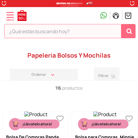
¿Qué estás buscando hoy?
TÉRMINOS MÁS BUSCADOS
Papeleria Bolsos Y Mochilas
1
.
peluche
2
.
hello kitty
Filtrar
3
.
snoopy
116
productos
4
.
ositos cariñositos
5
.
termo
6
.
toy story
7
.
disney
¡Llévatelo ahora!
¡Llévatelo ahora!
8
.
termos
Bolsa De Compras Panda
Bolsa para Compras, Minnie