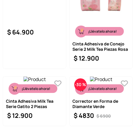
$
64
.
900
¡Llévatelo ahora!
Cinta Adhesiva de Conejo
Serie 2 Milk Tea Piezas Rosa
$
12
.
900
-
30 %
¡Llévatelo ahora!
¡Llévatelo ahora!
Cinta Adhesiva Milk Tea
Corrector en Forma de
Serie Gatito 2 Piezas
Diamante Verde
$
12
.
900
$
4830
$
6900