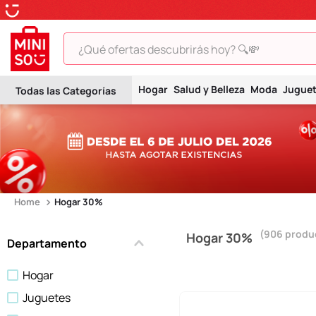
¿Qué ofertas descubrirás hoy? 🔍💸
TÉRMINOS MÁS BUSCADOS
Hogar
Salud y Belleza
Moda
Jugue
1
.
peluche
2
.
hello kitty
3
.
snoopy
4
.
ositos cariñositos
5
.
termo
Hogar 30%
6
.
disney
906
produ
Hogar 30%
Departamento
7
.
termos
Hogar
8
.
toy story
Juguetes
9
.
llaveros