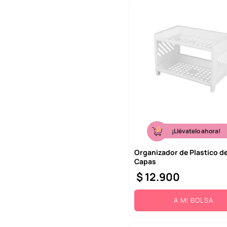
¡Llévatelo ahora!
Organizador de Plastico d
Capas
$
12
.
900
A MI BOLSA