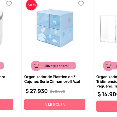
-
30 %
¡Llévatelo ahora!
ara
Organizador de Plastico de 3
Organizado
Cajones Serie Cinnamoroll Azul
Tridimensio
Pequeño, T
$
27
.
930
$
39
.
900
$
14
.
90
A MI BOLSA