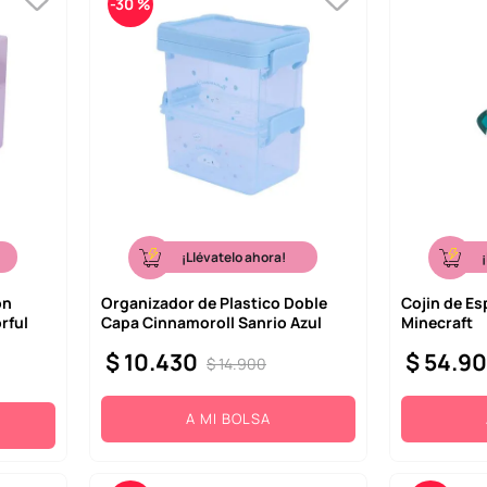
-
30 %
¡Llévatelo ahora!
on
Organizador de Plastico Doble
Cojin de Es
rful
Capa Cinnamoroll Sanrio Azul
Minecraft
$
10
.
430
$
54
.
9
$
14
.
900
A MI BOLSA