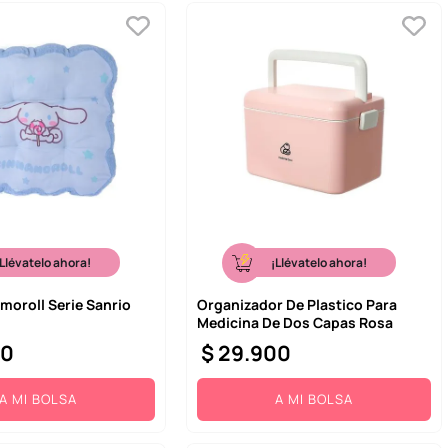
¡Llévatelo ahora!
¡Llévatelo ahora!
moroll Serie Sanrio
Organizador De Plastico Para
Medicina De Dos Capas Rosa
00
$
29
.
900
A MI BOLSA
A MI BOLSA