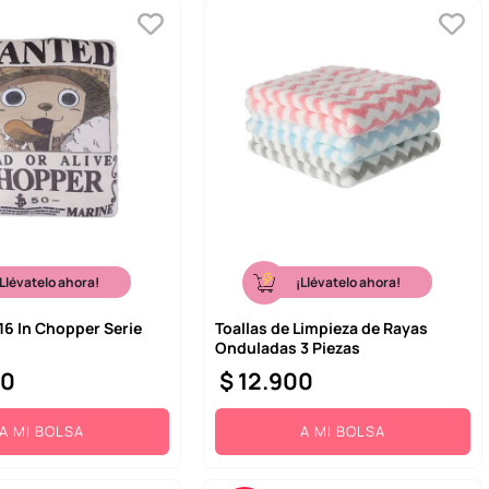
¡Llévatelo ahora!
¡Llévatelo ahora!
6 In Chopper Serie
Toallas de Limpieza de Rayas
Onduladas 3 Piezas
00
$
12
.
900
A MI BOLSA
A MI BOLSA