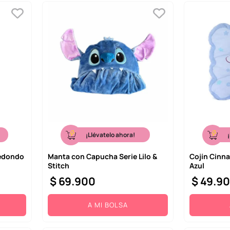
¡Llévatelo ahora!
Redondo
Manta con Capucha Serie Lilo &
Cojín Cinna
Stitch
Azul
$
69
.
900
$
49
.
9
A MI BOLSA