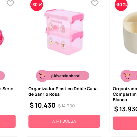
-
30 %
-
30 %
¡Llévatelo ahora!
 Serie
Organizador Plastico Doble Capa
Organizador
de Sanrio Rosa
Compartime
Blanco
$
10
.
430
$
14
.
900
$
13
.
93
A MI BOLSA