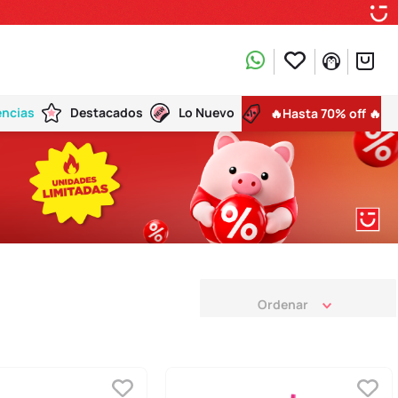
encias
Destacados
Lo Nuevo
🔥Hasta 70% off 🔥