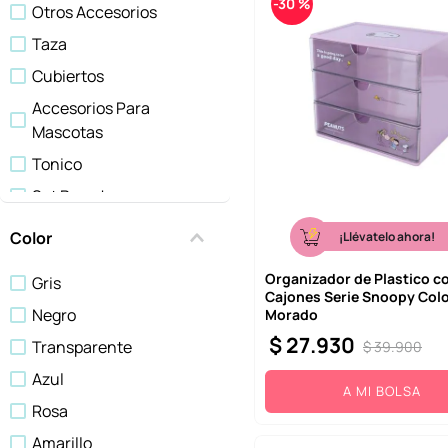
-
30 %
Otros Accesorios
Mascotas
Taza
Mostrar 7 más
Cubiertos
Accesorios Para
Mascotas
Tonico
Set Para Jugar
Limpiador Facial
Color
¡Llévatelo ahora!
Esponja De Baño
Organizador de Plastico c
Gris
Contenedores
Cajones Serie Snoopy Colo
Negro
Morado
Cepillo Dental
$
27
.
930
Transparente
$
39
.
900
Azul
A MI BOLSA
Rosa
Amarillo