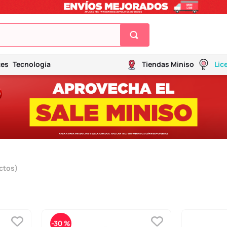
tes
Tecnología
Tiendas Miniso
Lic
ctos
-
30 %