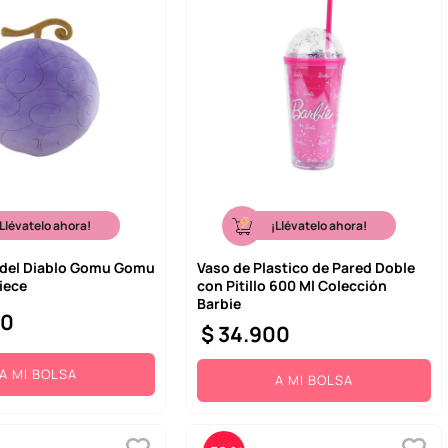
¡Llévatelo ahora!
¡Llévatelo ahora!
a del Diablo Gomu Gomu
Vaso de Plastico de Pared Doble
iece
con Pitillo 600 Ml Colección
Barbie
00
$
34
.
900
A MI BOLSA
A MI BOLSA