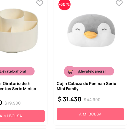
-
30 %
¡Llévatelo ahora!
¡Llévatelo ahora!
 Giratorio de 5
Cojín Cabeza de Penman Serie
ntos Serie Miniso
Mini Family
$
31
.
430
$
44
.
900
0
$
19
.
900
A MI BOLSA
A MI BOLSA