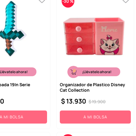
-
30 %
¡Llévatelo ahora!
¡Llévatelo ahora!
pada 19In Serie
Organizador de Plastico Disney
Cat Collection
00
$
13
.
930
$
19
.
900
A MI BOLSA
A MI BOLSA