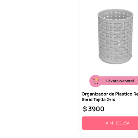
¡Llévatelo ahora!
Organizador de Plastico 
Serie Tejida Gris
$
3900
A MI BOLSA