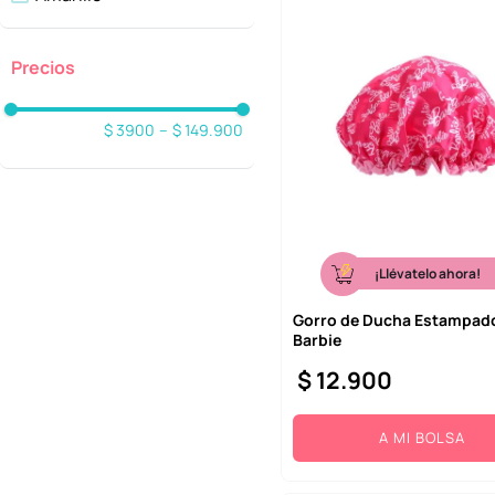
Verde
Blanco
Rojo
$ 3900
–
$ 149.900
Caqui
¡Llévatelo ahora!
Gorro de Ducha Estampado
Barbie
$
12
.
900
A MI BOLSA