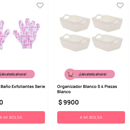
¡Llévatelo ahora!
¡Llévatelo ahora!
Baño Exfoliantes Serie
Organizador Blanco S 4 Piezas
Blanco
0
$
9900
A MI BOLSA
A MI BOLSA