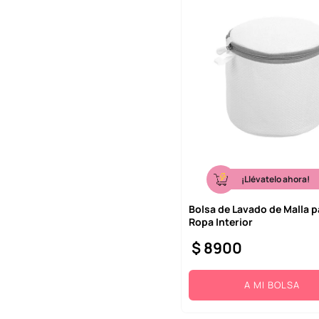
¡Llévatelo ahora!
Bolsa de Lavado de Malla p
Ropa Interior
$
8900
A MI BOLSA