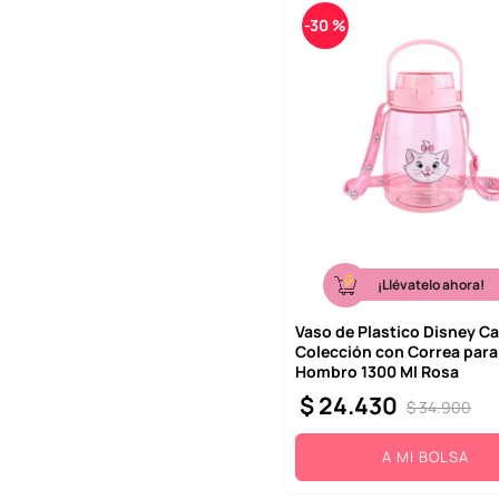
-
30 %
¡Llévatelo ahora!
Vaso de Plastico Disney Ca
Colección con Correa para 
Hombro 1300 Ml Rosa
$
24
.
430
$
34
.
900
A MI BOLSA