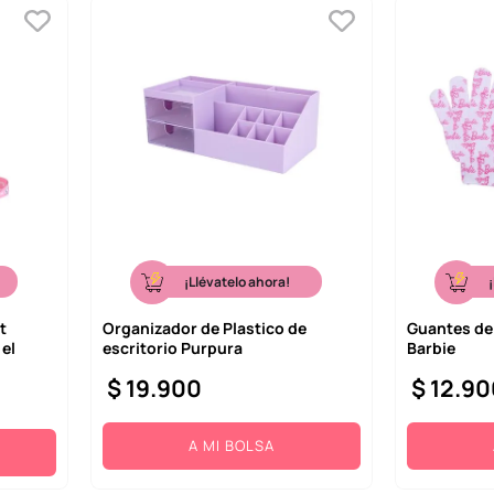
¡Llévatelo ahora!
t
Organizador de Plastico de
Guantes de 
el
escritorio Purpura
Barbie
$
19
.
900
$
12
.
90
A MI BOLSA