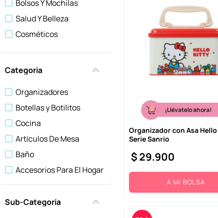
Bolsos Y Mochilas
10
.
one piece
Salud Y Belleza
Cosméticos
Categoría
Organizadores
Botellas y Botilitos
¡Llévatelo ahora!
Cocina
Organizador con Asa Hello 
Artículos De Mesa
Serie Sanrio
Baño
$
29
.
900
Accesorios Para El Hogar
A MI BOLSA
Loncheras
Blind Box - Caja Sorpresa
Sub-Categoría
Almohadas Y Cojines