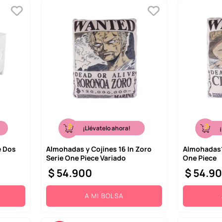
¡Llévatelo ahora!
e Dos
Almohadas y Cojines 16 In Zoro
Almohadas1
Serie One Piece Variado
One Piece
$
54
.
900
$
54
.
9
A MI BOLSA