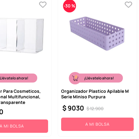
-
30 %
¡Llévatelo ahora!
¡Llévatelo ahora!
r Para Cosmeticos,
Organizador Plastico Apilable M
nal Multifuncional,
Serie Miniso Purpura
ransparente
$
9030
$
12
.
900
0
A MI BOLSA
A MI BOLSA