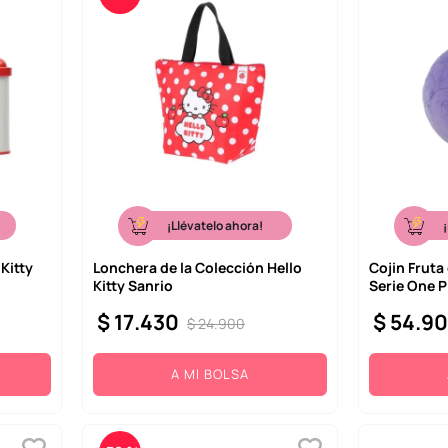
¡Llévatelo ahora!
Kitty
Lonchera de la Colección Hello
Cojin Frut
Kitty Sanrio
Serie One P
$
17
.
430
$
54
.
9
$
24
.
900
A MI BOLSA