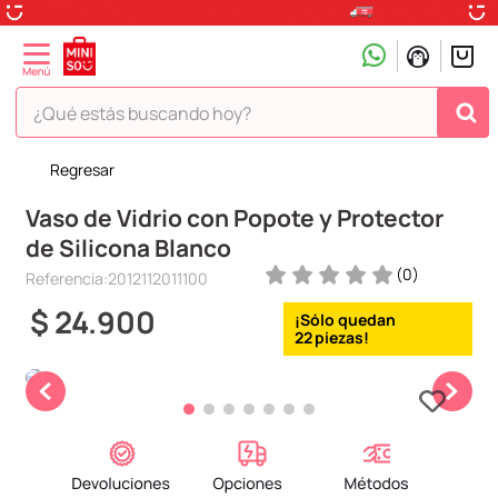
¿Qué estás buscando hoy?
Regresar
TÉRMINOS MÁS BUSCADOS
Vaso de Vidrio con Popote y Protector
1
.
peluche
de Silicona Blanco
2
.
hello kitty
(
0
)
Referencia
:
2012112011100
3
.
snoopy
$
24
.
900
4
.
ositos cariñositos
22
5
.
termo
6
.
toy story
7
.
disney
8
.
termos