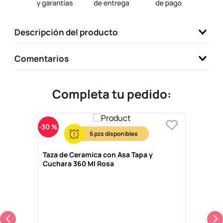
9
.
one piece
10
.
llaveros
Descripción del producto
Comentarios
Completa tu pedido:
-
30 %
6
Taza de Ceramica con Asa Tapa y
Cuchara 360 Ml Rosa