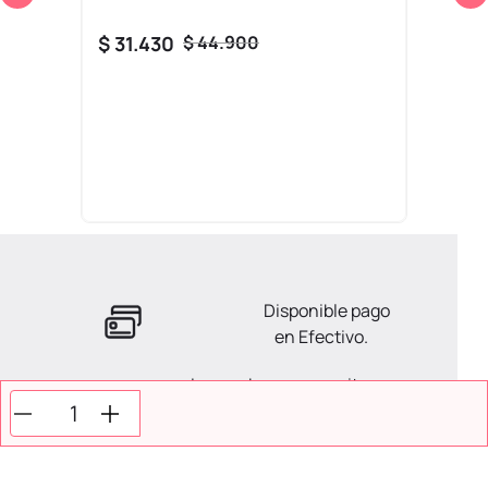
$
31
.
430
$
44
.
900
Disponible pago
en Efectivo.
La ayuda que necesitas
en tus compras.
Todos tus pagos son
Seguros.