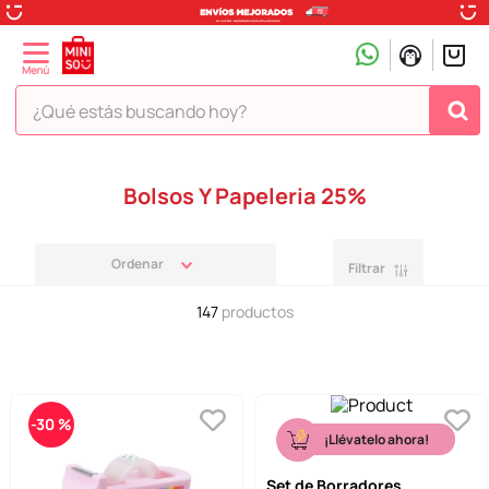
¿Qué estás buscando hoy?
TÉRMINOS MÁS BUSCADOS
Bolsos Y Papeleria 25%
1
.
peluche
2
.
hello kitty
Filtrar
3
.
snoopy
147
productos
4
.
ositos cariñositos
5
.
termo
6
.
disney
-
30 %
7
.
termos
¡Llévatelo ahora!
8
.
toy story
Set de Borradores