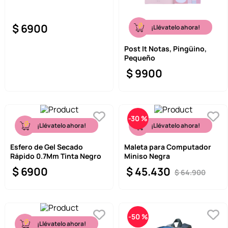
$
6900
¡Llévatelo ahora!
Post It Notas, Pingüino,
Pequeño
$
9900
-
30 %
¡Llévatelo ahora!
¡Llévatelo ahora!
Esfero de Gel Secado
Maleta para Computador
Rápido 0.7Mm Tinta Negro
Miniso Negra
$
6900
$
45
.
430
$
64
.
900
-
50 %
¡Llévatelo ahora!