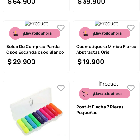
$
64
.
900
$
39
.
900
¡Llévatelo ahora!
¡Llévatelo ahora!
Bolsa De Compras Panda
Cosmetiquera Miniso Flores
Osos Escandalosos Blanco
Abstractas Gris
$
29
.
900
$
19
.
900
¡Llévatelo ahora!
Post-It Flecha 7 Piezas
Pequeñas