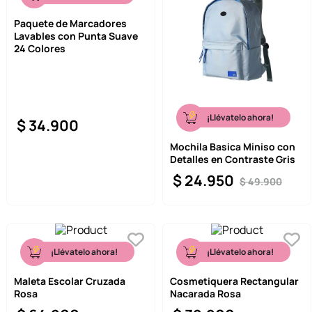
Paquete de Marcadores
Lavables con Punta Suave
24 Colores
¡Llévatelo ahora!
$
34
.
900
Mochila Basica Miniso con
Detalles en Contraste Gris
$
24
.
950
$
49
.
900
¡Llévatelo ahora!
¡Llévatelo ahora!
Maleta Escolar Cruzada
Cosmetiquera Rectangular
Rosa
Nacarada Rosa