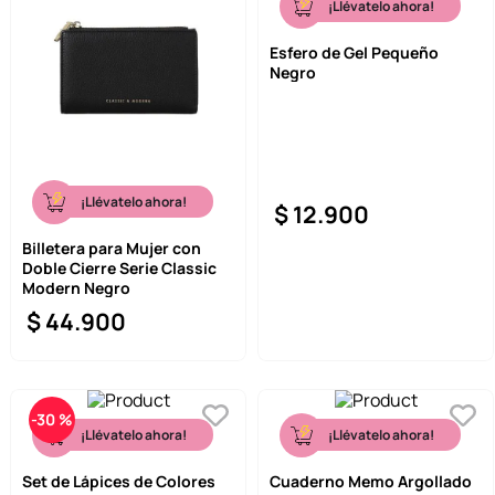
¡Llévatelo ahora!
Esfero de Gel Pequeño
Negro
¡Llévatelo ahora!
$
12
.
900
Billetera para Mujer con
Doble Cierre Serie Classic
Modern Negro
$
44
.
900
-
30 %
¡Llévatelo ahora!
¡Llévatelo ahora!
Set de Lápices de Colores
Cuaderno Memo Argollado