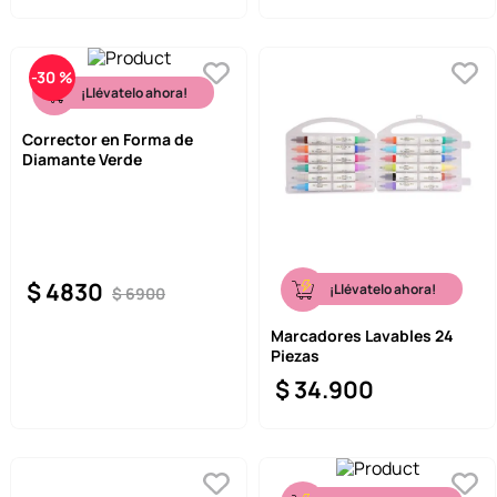
-
30 %
¡Llévatelo ahora!
Corrector en Forma de
Diamante Verde
$
4830
¡Llévatelo ahora!
$
6900
Marcadores Lavables 24
Piezas
$
34
.
900