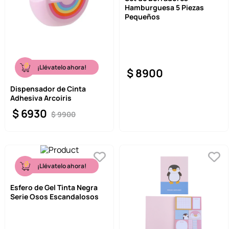
Hamburguesa 5 Piezas
9
.
llaveros
Pequeños
10
.
one piece
¡Llévatelo ahora!
$
8900
Dispensador de Cinta
Adhesiva Arcoíris
$
6930
$
9900
¡Llévatelo ahora!
Esfero de Gel Tinta Negra
Serie Osos Escandalosos