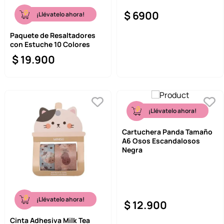
$
6900
¡Llévatelo ahora!
Paquete de Resaltadores
con Estuche 10 Colores
$
19
.
900
¡Llévatelo ahora!
Cartuchera Panda Tamaño
A6 Osos Escandalosos
Negra
¡Llévatelo ahora!
$
12
.
900
Cinta Adhesiva Milk Tea