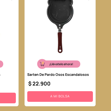
¡Llévatelo ahora!
s
Sarten De Pardo Osos Escandalosos
$
22
.
900
A MI BOLSA