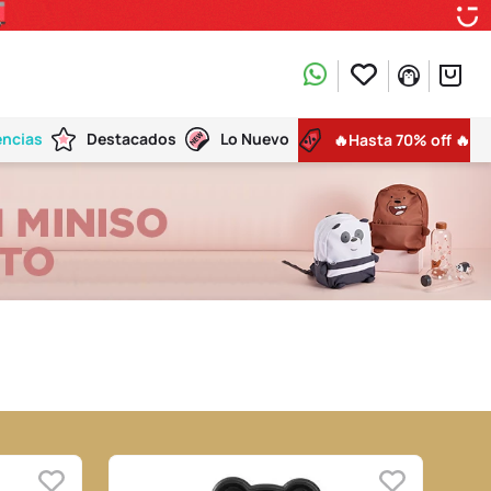
encias
Destacados
Lo Nuevo
🔥Hasta 70% off 🔥