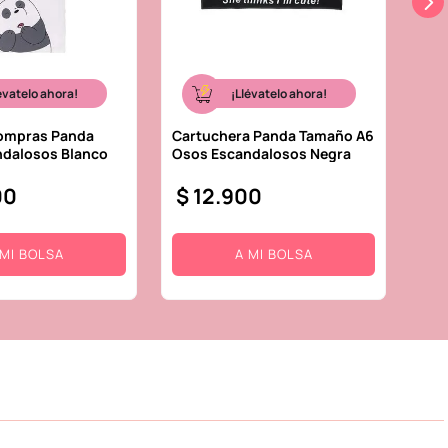
évatelo ahora!
¡Llévatelo ahora!
Compras Panda
Cartuchera Panda Tamaño A6
ndalosos Blanco
Osos Escandalosos Negra
00
$
12
.
900
 MI BOLSA
A MI BOLSA