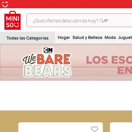
¿Qué ofertas descubrirás hoy? 🔍💸
TÉRMINOS MÁS BUSCADOS
Hogar
Salud y Belleza
Moda
Jugue
1
.
peluche
2
.
hello kitty
3
.
snoopy
4
.
ositos cariñositos
5
.
termo
6
.
disney
7
.
termos
8
.
toy story
9
.
llaveros