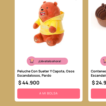
10
.
one piece
¡Llévatelo ahora!
Peluche Con Sueter Y Capota, Osos
Contened
Escandalosos, Pardo
Escandal
$
44
.
900
$
24
.
A MI BOLSA