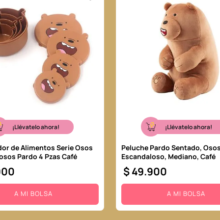
¡Llévatelo ahora!
¡Llévatelo ahora!
or de Alimentos Serie Osos
Peluche Pardo Sentado, Oso
osos Pardo 4 Pzas Café
Escandaloso, Mediano, Café
900
$
49
.
900
A MI BOLSA
A MI BOLSA