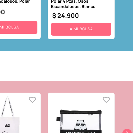
dalosos, Polar
Polar 4 Pzas, Osos
Escandalosos, Blanco
00
$
24
.
900
 MI BOLSA
A MI BOLSA