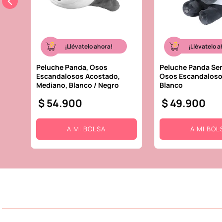
¡Llévatelo ahora!
¡Llévatelo a
Peluche Panda, Osos
Peluche Panda Se
Escandalosos Acostado,
Osos Escandaloso
Mediano, Blanco / Negro
Blanco
$
54
.
900
$
49
.
900
A MI BOLSA
A MI BOL