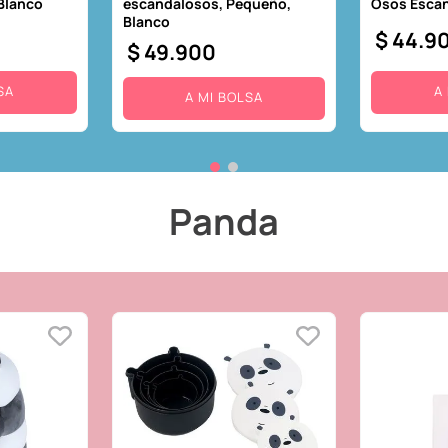
 Blanco
escandalosos, Pequeño,
Osos Escan
Blanco
$
44
.
9
$
49
.
900
SA
A
A MI BOLSA
Panda