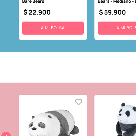
Bare Bears
Bears - Mediano -
$
22
.
900
$
59
.
900
A MI BOLSA
A MI BOL