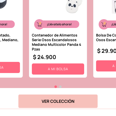
hora!
¡Llévatelo ahora!
¡Ll
ntado,
Contenedor de Alimentos
Bolsa De 
, Mediano,
Serie Osos Escandalosos
Osos Esca
Mediano Multicolor Panda 4
Pzas
$
29
.
9
$
24
.
900
A
SA
A MI BOLSA
VER COLECCIÓN