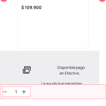
$
109
.
900
Disponible pago
en Efectivo.
La ayuda que necesitas
en tus compras.
Todos tus pagos son
Seguros.