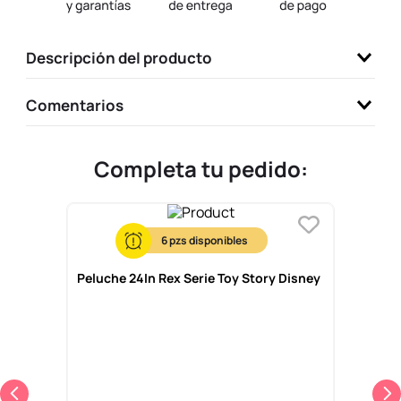
9
.
llaveros
10
.
one piece
Descripción del producto
Comentarios
Completa tu pedido:
6
Peluche 24In Rex Serie Toy Story Disney