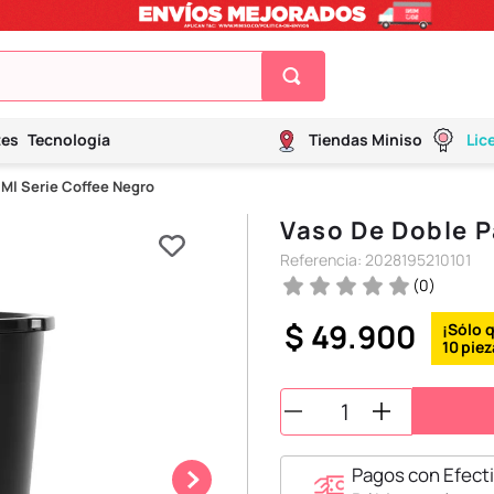
tes
Tecnología
Tiendas Miniso
Lic
 Ml Serie Coffee Negro
Vaso De Doble P
Referencia
:
2028195210101
(
0
)
$
49
.
900
10
Pagos con Efecti