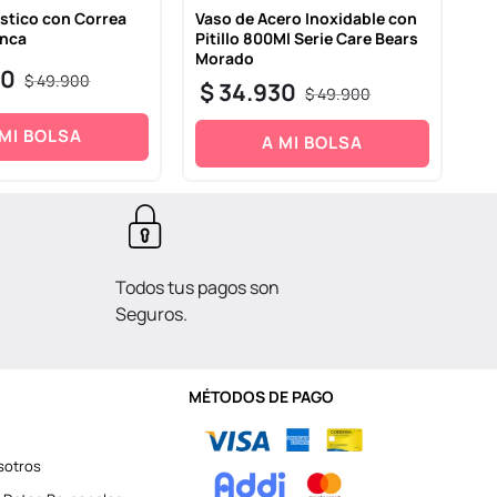
astico con Correa
Vaso de Acero Inoxidable con
Va
anca
Pitillo 800Ml Serie Care Bears
Pi
Morado
Az
30
$
49
.
900
$
34
.
930
$
$
49
.
900
 MI BOLSA
A MI BOLSA
Todos tus pagos son
Seguros.
MÉTODOS DE PAGO
sotros