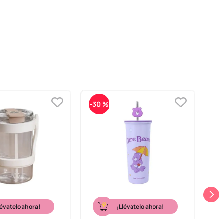
-
30 %
-
lévatelo ahora!
¡Llévatelo ahora!