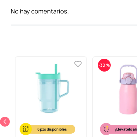
No hay comentarios.
-
30 %
6
¡Llévatelo a