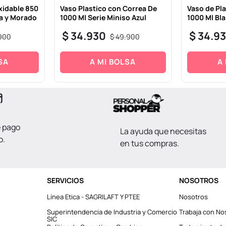
xidable 850
Vaso Plastico con Correa De
Vaso de Pl
sa y Morado
1000 Ml Serie Miniso Azul
1000 Ml Bl
$
34
.
930
$
34
.
9
900
$
49
.
900
SA
A MI BOLSA
A
e pago
La ayuda que necesitas
o.
en tus compras.
SERVICIOS
NOSOTROS
Línea Etica - SAGRILAFT Y PTEE
Nosotros
Superintendencia de Industria y Comercio
Trabaja con No
SIC