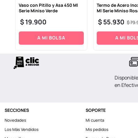
con
Vaso con Pitillo y Asa 450 Ml
Termo de Acero Ino
Serie Miniso Verde
Ml Serie Miniso Ro
$
19
.
900
$
55
.
930
$
79
.
A MI BOLSA
A MI BOL
Disponibl
en Efectiv
SECCIONES
SOPORTE
Novedades
Mi cuenta
Los Más Vendidos
Mis pedidos