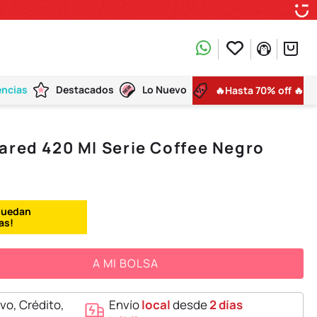
encias
Destacados
Lo Nuevo
🔥Hasta 70% off 🔥
ared 420 Ml Serie Coffee Negro
A MI BOLSA
vo, Crédito,
Envío
local
desde
2 días