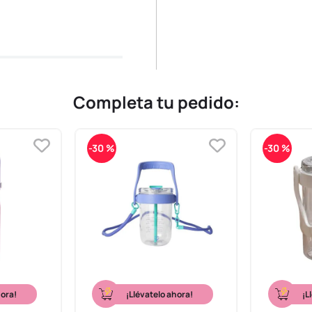
Completa tu pedido:
-
30 %
-
30 %
hora!
¡Llévatelo ahora!
¡L