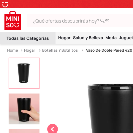
¿Qué ofertas descubrirás hoy? 🔍💸
TÉRMINOS MÁS BUSCADOS
Hogar
Salud y Belleza
Moda
Jugue
1
.
peluche
Hogar
Botellas Y Botilitos
Vaso De Doble Pared 420
2
.
hello kitty
3
.
snoopy
4
.
ositos cariñositos
5
.
termo
6
.
toy story
7
.
disney
8
.
termos
9
.
one piece