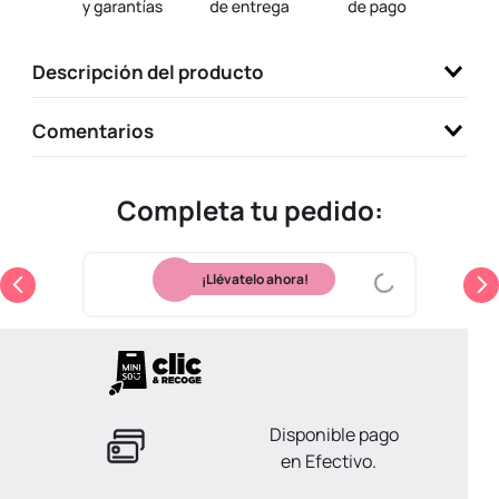
9
.
llaveros
10
.
one piece
Descripción del producto
Comentarios
Completa tu pedido:
¡Llévatelo ahora!
Disponible pago
en Efectivo.