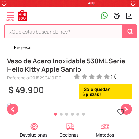
¿Qué estás buscando hoy?
Regresar
TÉRMINOS MÁS BUSCADOS
Vaso de Acero Inoxidable 530ML Serie
1
.
peluche
Hello Kitty Apple Sanrio
2
.
hello kitty
(
0
)
Referencia
:
2015299410100
3
.
snoopy
$
49
.
900
4
.
ositos cariñositos
6
5
.
termo
6
.
disney
7
.
termos
8
.
toy story