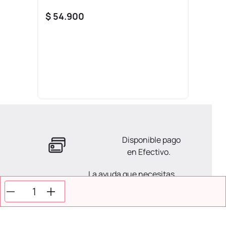
$
54
.
900
Disponible pago
en Efectivo.
La ayuda que necesitas
en tus compras.
Todos tus pagos son
Seguros.