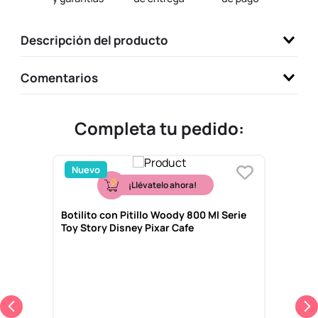
9
.
llaveros
Descripción del producto
10
.
one piece
Comentarios
Completa tu pedido:
Nuevo
¡Llévatelo ahora!
Botilito con Pitillo Woody 800 Ml Serie
Toy Story Disney Pixar Cafe