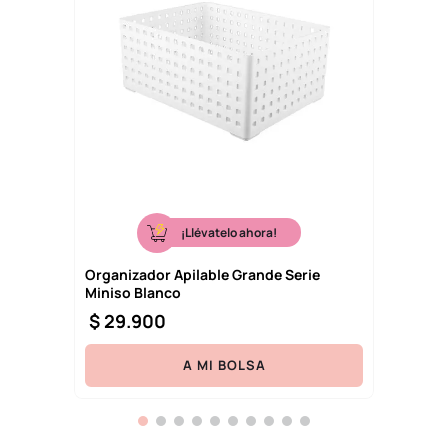
¡Llévatelo ahora!
Organizador Apilable Grande Serie
Miniso Blanco
$
29
.
900
A MI BOLSA