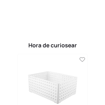
9
.
llaveros
10
.
one piece
Hora de curiosear