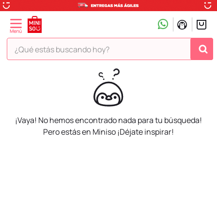
¿Qué estás buscando hoy?
TÉRMINOS MÁS BUSCADOS
1
.
peluche
2
.
hello kitty
¡Vaya! No hemos encontrado nada para tu búsqueda!
3
.
snoopy
Pero estás en Miniso ¡Déjate inspirar!
4
.
ositos cariñositos
5
.
termo
6
.
disney
7
.
termos
8
.
toy story