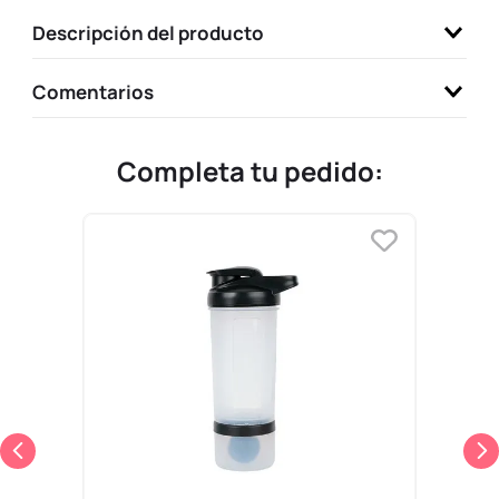
9
.
llaveros
Descripción del producto
10
.
one piece
Comentarios
Completa tu pedido: