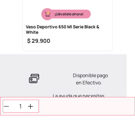
¡Llévatelo ahora!
Vaso Deportivo 650 Ml Serie Black &
White
$
29
.
900
Disponible pago
en Efectivo.
La ayuda que necesitas
en tus compras.
Todos tus pagos son
Seguros.