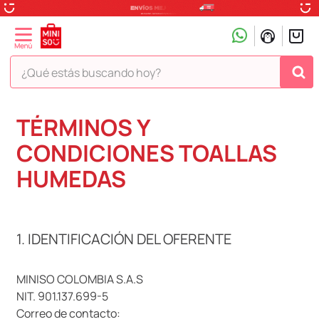
¿Qué estás buscando hoy?
TÉRMINOS MÁS BUSCADOS
TÉRMINOS Y
1
.
peluche
CONDICIONES TOALLAS
2
.
hello kitty
HUMEDAS
3
.
snoopy
4
.
ositos cariñositos
1. IDENTIFICACIÓN DEL OFERENTE
5
.
termo
6
.
toy story
MINISO COLOMBIA S.A.S
7
.
disney
NIT. 901.137.699-5
8
.
termos
Correo de contacto: