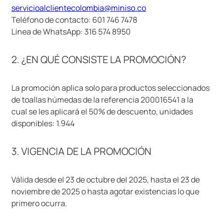
servicioalclientecolombia@miniso.co
9
.
one piece
Teléfono de contacto: 601 746 7478
10
.
llaveros
Línea de WhatsApp: 316 574 8950
2. ¿EN QUÉ CONSISTE LA PROMOCIÓN?
La promoción aplica solo para productos seleccionados
de toallas húmedas de la referencia 200016541 a la
cual se les aplicará el 50% de descuento, unidades
disponibles: 1.944
3. VIGENCIA DE LA PROMOCIÓN
Válida desde el 23 de octubre del 2025, hasta el 23 de
noviembre de 2025 o hasta agotar existencias lo que
primero ocurra.