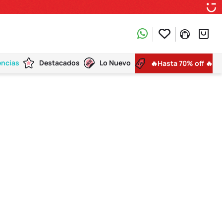
encias
Destacados
Lo Nuevo
🔥Hasta 70% off 🔥