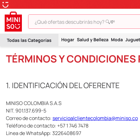
¿Qué ofertas descubrirás hoy? 🔍💸
TÉRMINOS MÁS BUSCADOS
Hogar
Salud y Belleza
Moda
Jugue
1
.
peluche
TÉRMINOS Y CONDICIONES 
2
.
hello kitty
3
.
snoopy
4
.
ositos cariñositos
1. IDENTIFICACIÓN DEL OFERENTE
5
.
termo
6
.
toy story
MINISO COLOMBIA S.A.S
NIT. 901.137.699-5
7
.
disney
Correo de contacto:
servicioalclientecolombia@miniso.co
8
.
termos
Teléfono de contacto: +57 1 746 7478
9
.
one piece
Línea de WhatsApp: 3226408697