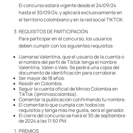
El concurso estará vigente desde el 24/09/24
9
.
llaveros
hasta el 30/09/24, y aplicará exclusivamente en
10
.
one piece
el territorio colombiano y en la red social TIKTOK.
REQUISITOS DE PARTICIPACIÓN
Para participar en el concurso, los usuarios
deben cumplir con los siguientes requisitos:
Llamarse Valentina, que el usuario de la cuenta o
el nombre del perfil de Tiktok tenga el nombre
Valentina, Valen o Vale. Se pedirá una copia del
documento de identificación para corroborar.
Ser mayor de 18 años.
Residir en Colombia.
Seguir la cuenta oficial de Miniso Colombia en
TikTok (@minisocolombia).
Comentar la publicación confirmando tu nombre.
El comentario que cumpla con todos los
requisitos y tenga más me gusta, será el ganador.
El cierre del concurso se hará el 30 de septiembre
de 2024 a las 11:50 PM.
PREMIOS