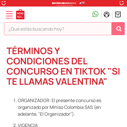
¿Qué estás buscando hoy?
TÉRMINOS MÁS BUSCADOS
TÉRMINOS Y
1
.
peluche
CONDICIONES DEL
2
.
hello kitty
CONCURSO EN TIKTOK "SI
3
.
snoopy
TE LLAMAS VALENTINA"
4
.
ositos cariñositos
5
.
termo
ORGANIZADOR: El presente concurso es
6
.
disney
organizado por Miniso Colombia SAS (en
adelante, "El Organizador").
7
.
termos
8
.
toy story
VIGENCIA