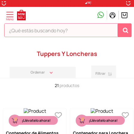
¿Qué estás buscando hoy?
TÉRMINOS MÁS BUSCADOS
Tuppers Y Loncheras
1
.
peluche
2
.
hello kitty
Filtrar
3
.
snoopy
21
productos
4
.
ositos cariñositos
5
.
termo
6
.
disney
7
.
toy story
¡Llévatelo ahora!
¡Llévatelo ahora!
8
.
termos
Contenedor de Alimentos
Contenedor para Lonchera