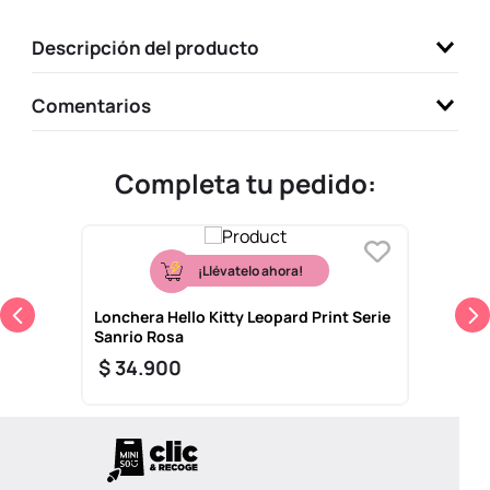
9
.
one piece
Descripción del producto
10
.
league of legends
Comentarios
Completa tu pedido:
¡Llévatelo ahora!
Lonchera Hello Kitty Leopard Print Serie
Sanrio Rosa
$
34
.
900