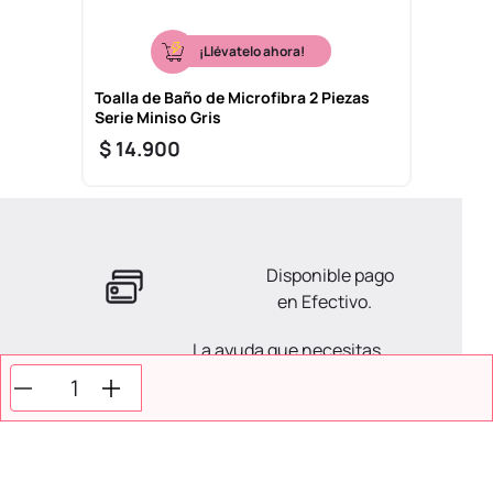
¡Llévatelo ahora!
Toalla de Baño de Microfibra 2 Piezas
Serie Miniso Gris
$
14
.
900
Disponible pago
en Efectivo.
La ayuda que necesitas
en tus compras.
Todos tus pagos son
Seguros.