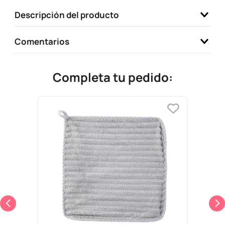
9
.
llaveros
Descripción del producto
10
.
one piece
Comentarios
Completa tu pedido: