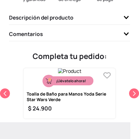
9
.
one piece
Descripción del producto
10
.
llaveros
Comentarios
Completa tu pedido:
¡Llévatelo ahora!
Toalla de Baño para Manos Yoda Serie
Star Wars Verde
$
24
.
900