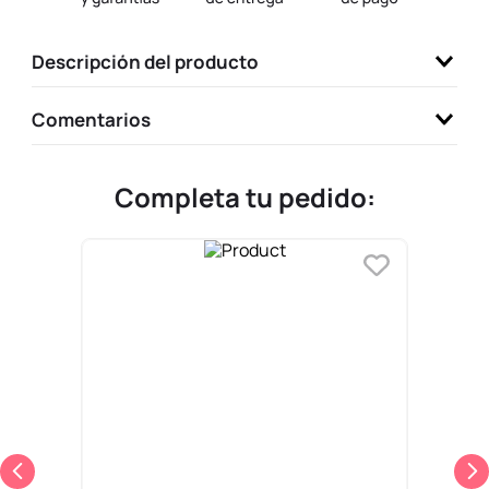
9
.
llaveros
Descripción del producto
10
.
one piece
Comentarios
Completa tu pedido: