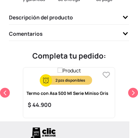
9
.
one piece
Descripción del producto
10
.
llaveros
Comentarios
Completa tu pedido:
2
Termo con Asa 500 Ml Serie Miniso Gris
$
44
.
900