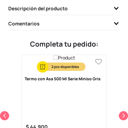
9
.
one piece
Descripción del producto
10
.
llaveros
Comentarios
Completa tu pedido:
2
Termo con Asa 500 Ml Serie Miniso Gris
$
44
.
900